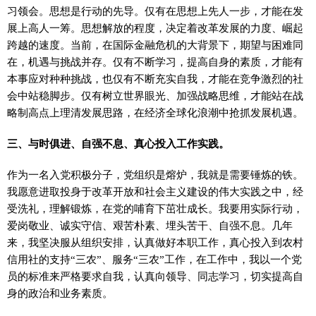
习领会。思想是行动的先导。仅有在思想上先人一步，才能在发
展上高人一筹。思想解放的程度，决定着改革发展的力度、崛起
跨越的速度。当前，在国际金融危机的大背景下，期望与困难同
在，机遇与挑战并存。仅有不断学习，提高自身的素质，才能有
本事应对种种挑战，也仅有不断充实自我，才能在竞争激烈的社
会中站稳脚步。仅有树立世界眼光、加强战略思维，才能站在战
略制高点上理清发展思路，在经济全球化浪潮中抢抓发展机遇。
三、与时俱进、自强不息、真心投入工作实践。
作为一名入党积极分子，党组织是熔炉，我就是需要锤炼的铁。
我愿意进取投身于改革开放和社会主义建设的伟大实践之中，经
受洗礼，理解锻炼，在党的哺育下茁壮成长。我要用实际行动，
爱岗敬业、诚实守信、艰苦朴素、埋头苦干、自强不息。几年
来，我坚决服从组织安排，认真做好本职工作，真心投入到农村
信用社的支持“三农”、服务“三农”工作，在工作中，我以一个党
员的标准来严格要求自我，认真向领导、同志学习，切实提高自
身的政治和业务素质。