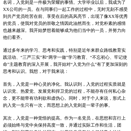
名词，入党则是一件极为荣耀的事情。大学毕业以后，我成为了
XX公司的一员。在与同事们一起工作的过程中，无时无刻不感受
到共产党员吃苦在前、享受在后的高风亮节，出现了像XX等优秀
的党员，使我对党员的崇敬之情因此油然而生，对党朴素的感情
也越来越深。我开始梦想着能够成为他们当中的一员，并努力向
他们看齐。
通过多年来的学习、思考和实践，特别是近年来群众路线教育实
践活动、“三严三实”和“两学一做”学习教育、“不忘初心、牢记使
命”主题教育的深入开展，我开始对“入党为什么”有了更加深刻的
思考和认识。我想，对于我来说：
首先，入党是一种心灵的净化。我认识到，入党的过程实质就是
认识党、热爱党、发展党和捍卫党的过程，不能存有任何私心杂
念，更不能带有功利欲和虚伪心。同时，对于个人来说，形式上
的入党一生只有一次，而思想上的入党则是一辈子的事。
其次，入党是一种觉悟的提高。作为一名党员，在思想和言行上
必须始终与党中央保持高度一致，并通过实际工作和生活，团