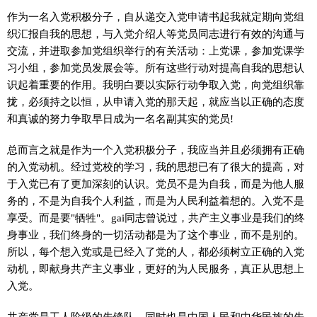
作为一名入党积极分子，自从递交入党申请书起我就定期向党组
织汇报自我的思想，与入党介绍人等党员同志进行有效的沟通与
交流，并进取参加党组织举行的有关活动：上党课，参加党课学
习小组，参加党员发展会等。所有这些行动对提高自我的思想认
识起着重要的作用。我明白要以实际行动争取入党，向党组织靠
拢，必须持之以恒，从申请入党的那天起，就应当以正确的态度
和真诚的努力争取早日成为一名名副其实的党员!
总而言之就是作为一个入党积极分子，我应当并且必须拥有正确
的入党动机。经过党校的学习，我的思想已有了很大的提高，对
于入党已有了更加深刻的认识。党员不是为自我，而是为他人服
务的，不是为自我个人利益，而是为人民利益着想的。入党不是
享受。而是要"牺牲"。gai同志曾说过，共产主义事业是我们的终
身事业，我们终身的一切活动都是为了这个事业，而不是别的。
所以，每个想入党或是已经入了党的人，都必须树立正确的入党
动机，即献身共产主义事业，更好的为人民服务，真正从思想上
入党。
共产党是工人阶级的先锋队，同时也是中国人民和中华民族的先