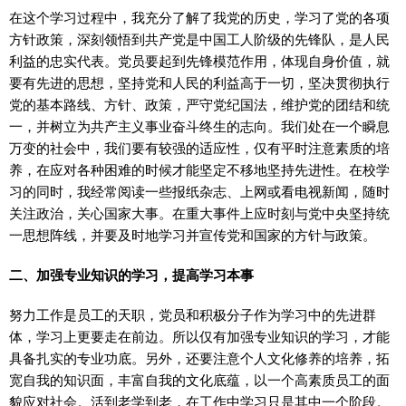
在这个学习过程中，我充分了解了我党的历史，学习了党的各项
方针政策，深刻领悟到共产党是中国工人阶级的先锋队，是人民
利益的忠实代表。党员要起到先锋模范作用，体现自身价值，就
要有先进的思想，坚持党和人民的利益高于一切，坚决贯彻执行
党的基本路线、方针、政策，严守党纪国法，维护党的团结和统
一，并树立为共产主义事业奋斗终生的志向。我们处在一个瞬息
万变的社会中，我们要有较强的适应性，仅有平时注意素质的培
养，在应对各种困难的时候才能坚定不移地坚持先进性。在校学
习的同时，我经常阅读一些报纸杂志、上网或看电视新闻，随时
关注政治，关心国家大事。在重大事件上应时刻与党中央坚持统
一思想阵线，并要及时地学习并宣传党和国家的方针与政策。
二、加强专业知识的学习，提高学习本事
努力工作是员工的天职，党员和积极分子作为学习中的先进群
体，学习上更要走在前边。所以仅有加强专业知识的学习，才能
具备扎实的专业功底。另外，还要注意个人文化修养的培养，拓
宽自我的知识面，丰富自我的文化底蕴，以一个高素质员工的面
貌应对社会。活到老学到老，在工作中学习只是其中一个阶段。