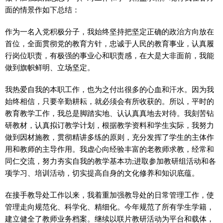
面的情景作如下总结：
作为一名入党积极分子，我始终坚持把坚定正确的政治方向放在
首位，全面贯彻党的教育方针，忠诚于人民的教育事业，认真履
行岗位职责，有极强的事业心和职责感，在大是大非面前，我能
做到旗帜鲜明、立场坚定。
我热爱自我的本职工作，也为之付出很多的心血和汗水。因为我
始终相信，只要辛勤耕耘，就必须会有所收获的。所以，平时的
教育教学工作，我总是脚踏实地、认认真真地去对待。我刻苦钻
研教材，认真拟订教学计划，根据教学资料和学生实际，我努力
做到因材施教，贯彻精讲多练的原则，充分发挥了学生的主体作
用和教师的主导作用。我虚心向经验丰富的老教师求教，经常和
同仁交流，努力夯实自我的教学基本功;进取参加教研组活动和各
项学习、培训活动，切实提高自身的文化修养和知识底蕴。
在接手教导处工作以来，我着重加强教导处的日常管理工作，使
管理走向规范化、科学化、精细化。今年规范了所有学生学籍，
建立健全了教师业务档案。继续以联片教研活动为平台和载体，