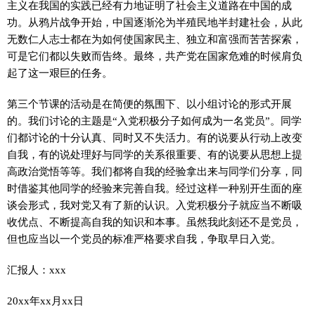
主义在我国的实践已经有力地证明了社会主义道路在中国的成
功。从鸦片战争开始，中国逐渐沦为半殖民地半封建社会，从此
无数仁人志士都在为如何使国家民主、独立和富强而苦苦探索，
可是它们都以失败而告终。最终，共产党在国家危难的时候肩负
起了这一艰巨的任务。
第三个节课的活动是在简便的氛围下、以小组讨论的形式开展
的。我们讨论的主题是“入党积极分子如何成为一名党员”。同学
们都讨论的十分认真、同时又不失活力。有的说要从行动上改变
自我，有的说处理好与同学的关系很重要、有的说要从思想上提
高政治觉悟等等。我们都将自我的经验拿出来与同学们分享，同
时借鉴其他同学的经验来完善自我。经过这样一种别开生面的座
谈会形式，我对党又有了新的认识。入党积极分子就应当不断吸
收优点、不断提高自我的知识和本事。虽然我此刻还不是党员，
但也应当以一个党员的标准严格要求自我，争取早日入党。
汇报人：xxx
20xx年xx月xx日