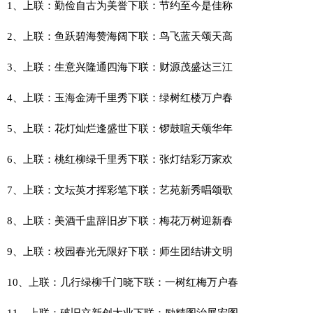
1、上联：勤俭自古为美誉下联：节约至今是佳称
2、上联：鱼跃碧海赞海阔下联：鸟飞蓝天颂天高
3、上联：生意兴隆通四海下联：财源茂盛达三江
4、上联：玉海金涛千里秀下联：绿树红楼万户春
5、上联：花灯灿烂逢盛世下联：锣鼓喧天颂华年
6、上联：桃红柳绿千里秀下联：张灯结彩万家欢
7、上联：文坛英才挥彩笔下联：艺苑新秀唱颂歌
8、上联：美酒千盅辞旧岁下联：梅花万树迎新春
9、上联：校园春光无限好下联：师生团结讲文明
10、上联：几行绿柳千门晓下联：一树红梅万户春
11、上联：破旧立新创大业下联：励精图治展宏图