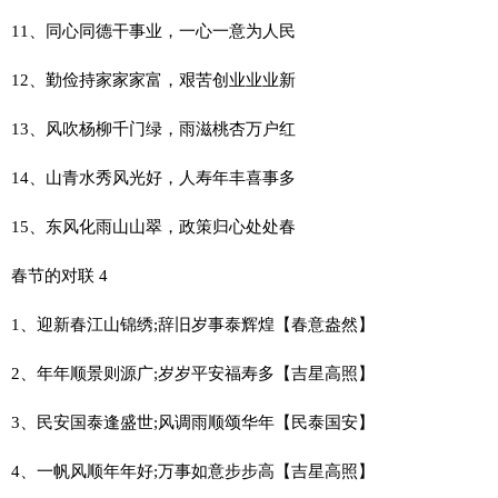
11、同心同德干事业，一心一意为人民
12、勤俭持家家家富，艰苦创业业业新
13、风吹杨柳千门绿，雨滋桃杏万户红
14、山青水秀风光好，人寿年丰喜事多
15、东风化雨山山翠，政策归心处处春
春节的对联 4
1、迎新春江山锦绣;辞旧岁事泰辉煌【春意盎然】
2、年年顺景则源广;岁岁平安福寿多【吉星高照】
3、民安国泰逢盛世;风调雨顺颂华年【民泰国安】
4、一帆风顺年年好;万事如意步步高【吉星高照】