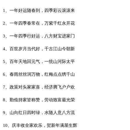
1、一年好运随春到，四季彩云滚滚来
2、一年四季春常在，万紫千红永开花
3、一年四季行好运，八方财宝进家门
4、百世岁月当代好，千古江山今朝新
5、百年天地回元气，一统山河际太平
6、春雨丝丝润万物，红梅点点绣千山
7、政策对头家家喜，经济腾飞户户欢
8、勤俭持家皆称赞，劳动致富最光荣
9、山向红日四时绿，水随人意八方流
10、庆丰收全家欢乐，贺新年满屋生辉