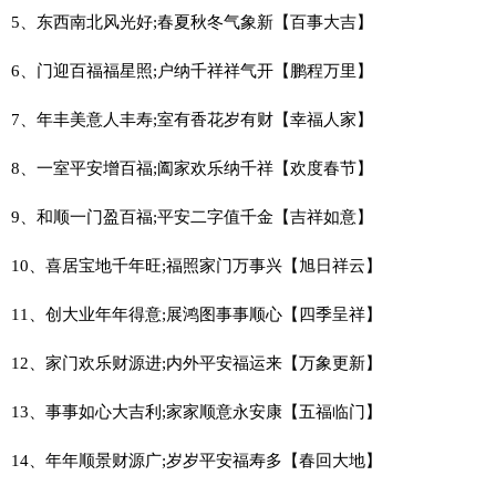
5、东西南北风光好;春夏秋冬气象新【百事大吉】
6、门迎百福福星照;户纳千祥祥气开【鹏程万里】
7、年丰美意人丰寿;室有香花岁有财【幸福人家】
8、一室平安增百福;阖家欢乐纳千祥【欢度春节】
9、和顺一门盈百福;平安二字值千金【吉祥如意】
10、喜居宝地千年旺;福照家门万事兴【旭日祥云】
11、创大业年年得意;展鸿图事事顺心【四季呈祥】
12、家门欢乐财源进;内外平安福运来【万象更新】
13、事事如心大吉利;家家顺意永安康【五福临门】
14、年年顺景财源广;岁岁平安福寿多【春回大地】