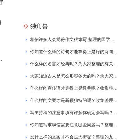
手
到
独角兽
相信许多人会觉得作文很难写 整理的国学经典诵读作文
你知道什么样的诗句才能算得上是好的诗句吗？为大家整理的西湖的诗句大全
，
什么样的名言才经典呢？为大家整理的有关劳动的名言
大家知道古人是怎么形容冬天的吗？为大家分享关于冬天的古诗
什么样的宣传语才算得上是经典呢？收集整理的保护环境标语宣传语精选230句
什么样的文案才是新颖独特的呢？收集整理的发抖音的经典文案
写主持稿的注意事项有许多你确定会写吗？为大家整理的简短主持稿通用22篇
你知道写求职信需要注意哪些问题吗？整理的求职信范文通用20篇
发什么样的文案才不会烂大街呢？整理的九月新开始励志文案