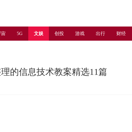
宇宙
5G
文娱
创投
游戏
出行
财经
理的信息技术教案精选11篇