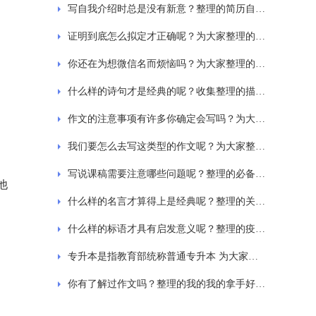
写自我介绍时总是没有新意？整理的简历自我介绍范文通用46篇
证明到底怎么拟定才正确呢？为大家整理的居住证明范本通用10篇
你还在为想微信名而烦恼吗？为大家整理的好听好看的微信名精选450个
什么样的诗句才是经典的呢？收集整理的描写春天的诗句
作文的注意事项有许多你确定会写吗？为大家收集的妈妈的朋友作文
我们要怎么去写这类型的作文呢？为大家整理的如何写议论文
写说课稿需要注意哪些问题呢？整理的必备说课稿范文精选6篇
他
什么样的名言才算得上是经典呢？整理的关于珍惜时间的名言
什么样的标语才具有启发意义呢？整理的疫情防控宣传标语
专升本是指教育部统称普通专升本 为大家整理专升本需要考哪些科目相关内容
你有了解过作文吗？整理的我的我的拿手好戏作文500字