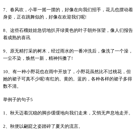
7、春风吹，小草一摇一摆的，好像在向我们招手，花儿也摆动着
身姿，正在跳舞似的，好像在欢迎我们呢!
8、这些石榴娃娃急切地扒开绿黄色的叶子朝外张望，像人们报告
着成熟的喜讯
9、原无精打采的树木，经过雨水的一番冲洗后，像洗了一个澡，
一尘不染，焕然一新，精神抖擞了!
10、有一种小野花也在雨中开放了，小野花虽然比不过桃花，但
她的裙子可真不少呢!有红的。黄的。蓝的，各种各样的裙子多得
数不清。
举例子的句子5
1、秋天迈着沉稳的脚步缓缓地向我们走来，又悄无声息地走开。
2、秋便以翩跹之姿踏碎了夏天的流言。