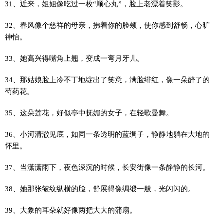
31、近来，姐姐像吃过一枚“顺心丸”，脸上老漂着笑影。
32、春风像个慈祥的母亲，拂着你的脸颊，使你感到舒畅，心旷
神怡。
33、她高兴得嘴角上翘，变成一弯月牙儿。
34、那姑娘脸上冷不丁地绽出了笑意，满脸绯红，像一朵醉了的
芍药花。
35、这朵莲花，好似亭中抚媚的女子，在轻歌曼舞。
36、小河清澈见底，如同一条透明的蓝绸子，静静地躺在大地的
怀里。
37、当潇潇雨下，夜色深沉的时候，长安街像一条静静的长河。
38、她那张皱纹纵横的脸，舒展得像绸缎一般，光闪闪的。
39、大象的耳朵就好像两把大大的蒲扇。