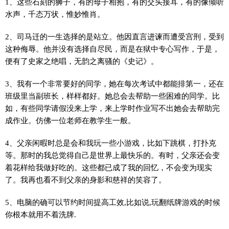
1、这些石刻的狮子，有的母子相抱，有的交头接耳，有的像倾听
水声，千态万状，惟妙惟肖。
2、司马迁的一生选择的是站立。他因直言进谏而遭受宫刑，受到
这种侮辱。他并没有选择自尽民，而是在狱中专心写作，于是，
便有了史家之绝唱，无韵之离骚的《史记》。
3、我有一个非常要好的同学，她在每次考试中都能排第一，还在
班级里当副班长，样样都好。她总会去帮助一些困难的同学。比
如，有些同学请假没来上学，来上学时作业写不出她会去帮助完
成作业。仿佛一位老师在教学生一般。
4、父亲闲暇时总是会和我玩一些小游戏，比如下跳棋，打扑克
等。那时的我总觉得自己是世界上最快乐的。有时，父亲还会变
着花样给我做好吃的。这些都已成了我的回忆，不会变为现实
了。我再也看不到父亲的身影和慈祥的笑容了。
5、电脑的确可以节约时间提高工效,比如说,玩翻纸牌游戏的时候
你根本就用不着洗牌.