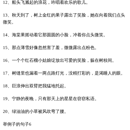
12、船头飞溅起的浪花，吟唱着欢乐的歌儿。
13、秋天到了，树上金红的果子露出了笑脸，她在向着我们点头
微笑。
14、海棠果摇动着它那圆圆的小脸，冲着你点头微笑。
15、那点薄雪好像忽然害了羞，微微露出点粉色。
16、一个个红石榴小姑娘绽放出可爱的笑脸，躲在树枝间。
17、树缝里也漏着一两点路灯光，没精打彩的，是渴睡人的眼。
18、巨浪伸出双臂把我猛地托起。
19、宁静的夜晚，只有那天上的星星在窃窃私语。
20、绿油油的小草被风吹弯了腰。
举例子的句子6