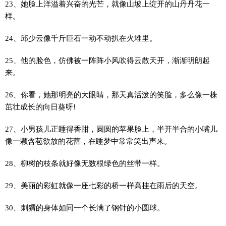
23、她脸上洋溢着兴奋的光芒，就像山坡上绽开的山丹丹花一
样。
24、邱少云像千斤巨石一动不动扒在火堆里。
25、他的脸色，仿佛被一阵阵小风吹得云散天开，渐渐明朗起
来。
26、你看，她那明亮的大眼睛，那天真活泼的笑脸，多么像一株
茁壮成长的向日葵呀!
27、小男孩儿正睡得香甜，圆圆的苹果脸上，半开半合的小嘴儿
像一颗含苞欲放的花蕾，在睡梦中常常笑出声来。
28、柳树的枝条就好像无数根绿色的丝带一样。
29、美丽的彩虹就像一座七彩的桥一样高挂在雨后的天空。
30、刺猬的身体如同一个长满了钢针的小圆球。