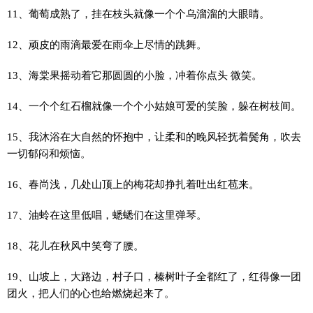
11、葡萄成熟了，挂在枝头就像一个个乌溜溜的大眼睛。
12、顽皮的雨滴最爱在雨伞上尽情的跳舞。
13、海棠果摇动着它那圆圆的小脸，冲着你点头 微笑。
14、一个个红石榴就像一个个小姑娘可爱的笑脸，躲在树枝间。
15、我沐浴在大自然的怀抱中，让柔和的晚风轻抚着鬓角，吹去
一切郁闷和烦恼。
16、春尚浅，几处山顶上的梅花却挣扎着吐出红苞来。
17、油蛉在这里低唱，蟋蟋们在这里弹琴。
18、花儿在秋风中笑弯了腰。
19、山坡上，大路边，村子口，榛树叶子全都红了，红得像一团
团火，把人们的心也给燃烧起来了。