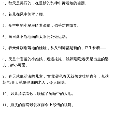
3、秋天是美丽的，在曼妙的韵律中舞着她的裙摆。
4、花儿在风中笑弯了腰。
5、夜空中的小星星眨着眼睛，似乎对你微笑。
6、向日葵不断地面向太阳公公做运动。
7、春天像刚刚落地的娃娃，从头到脚都是新的，它生长着......
8、天是个害羞的小姑娘，遮遮掩掩，躲躲藏藏;春天是出生的婴
儿，娇小可爱。
9、春天就像活泼的儿童，憧憬渴望;春天就像健壮的青年，充满
朝气;春天就像健康的老人，令人回味。
10、风儿清唱着歌，唤醒了沉睡中的大地。
11、顽皮的雨滴最爱在雨伞上尽情的跳舞。