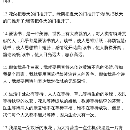
呵护。
13.花朵把春天的门推开了。绿阴把夏天的门推开了;硕果把秋天
的门推开了;瑞雪把冬天的门推开了。
14.爱读书，是一种美德。世界上有大成就的人，对人类有特殊贡
献的人，几乎都是爱读书的人。读书，使人思维活跃，聪颖智慧;
读书，使人思想插上翅膀，感情绽开花蕾;读书，使人胸襟开阔，
豁达晓畅;读书，使人目光远大，志存高远。
15.假如我是作曲家，我就要用音符来传达黄海不息的浪涛;假如
我是个画家，我就要用画笔描绘滩涂迷人的景色。假如我是个诗
人，我就要用诗句表达我对盐城的无限深情。
16.生活中处处有等待，人人在等待。草儿等待生命的翠绿，农民
等待秋季的收获，花儿等待绽放的娇艳，教师等待桃李的芬芳，
医生等待病人的康复谁不在等待幸福，谁不在等待成功。但是，
我们每个人又都不能只等待，因为生命只有一次。
17.我愿是一朵欢乐的浪花，为大海营造一点生机;我愿是一片青