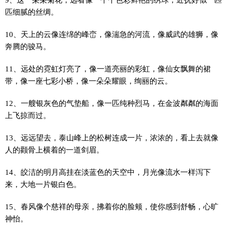
匹细腻的丝绸。
10、天上的云像连绵的峰峦，像湍急的河流，像威武的雄狮，像
奔腾的骏马。
11、远处的霓虹灯亮了，像一道亮丽的彩虹，像仙女飘舞的裙
带，像一座七彩小桥，像一朵朵耀眼，绚丽的云。
12、一艘银灰色的气垫船，像一匹纯种烈马，在金波粼粼的海面
上飞掠而过。
13、远远望去，泰山峰上的松树连成一片，浓浓的，看上去就像
人的颧骨上横着的一道剑眉。
14、皎洁的明月高挂在淡蓝色的天空中，月光像流水一样泻下
来，大地一片银白色。
15、春风像个慈祥的母亲，拂着你的脸颊，使你感到舒畅，心旷
神怡。