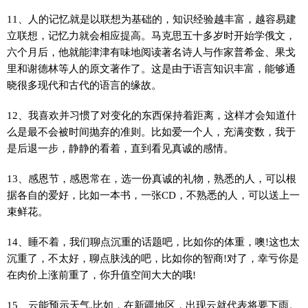
11、人的记忆就是以联想为基础的，知识经验越丰富，越容易建
立联想，记忆力就会相应提高。马克思五十多岁时开始学俄文，
六个月后，他就能津津有味地阅读著名诗人与作家普希金、果戈
里和谢德林等人的原文著作了。这是由于语言知识丰富，能够通
晓很多现代和古代的语言的缘故。
12、我喜欢并习惯了对变化的东西保持着距离，这样才会知道什
么是最不会被时间抛弃的准则。比如爱一个人，充满变数，我于
是后退一步，静静的看着，直到看见真诚的感情。
13、感恩节，感恩常在，选一份真诚的礼物，熟悉的人，可以根
据各自的爱好，比如一本书，一张CD，不熟悉的人，可以送上一
束鲜花。
14、睡不着，我们聊点沉重的话题吧，比如你的体重，噢!这也太
沉重了，不太好，聊点肤浅的吧，比如你的智商!对了，幸亏你是
在肉价上涨前重了，你升值空间大大的哦!
15、云能预示天气,比如，在新疆地区，出现云就代表将要下雨。