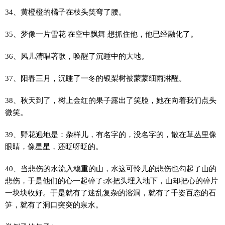
34、黄橙橙的橘子在枝头笑弯了腰。
35、梦像一片雪花 在空中飘舞 想抓住他，他已经融化了。
36、风儿清唱著歌，唤醒了沉睡中的大地。
37、阳春三月，沉睡了一冬的银梨树被蒙蒙细雨淋醒。
38、秋天到了，树上金红的果子露出了笑脸，她在向着我们点头
微笑。
39、野花遍地是：杂样儿，有名字的，没名字的，散在草丛里像
眼睛，像星星，还眨呀眨的。
40、当悲伤的水流入稳重的山，水这可怜儿的悲伤也勾起了山的
悲伤，于是他们的心一起碎了;水把头埋入地下，山却把心的碎片
一块块收好。于是就有了迷乱复杂的溶洞，就有了千姿百态的石
笋，就有了洞口突突的泉水。