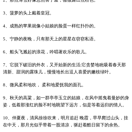
3、菠萝的头上戴着皇冠。
4、成熟的苹果就像小姑娘的脸蛋一样红扑扑的。
5、宁静的夜晚，只有那天上的星星在窃窃私语。
6、船头飞溅起的浪花，吟唱著欢乐的歌儿。
7、它脱下破旧的外衣，又开始新的生活;它贪婪地吮吸着春天那
清新、甜润的露珠儿，慢慢地长出逗人喜爱的嫩枝绿叶。
8、微风柔和地吹， 柔和地爱抚我的面孔。
9、秋天的高粱，如一群亭亭玉立的姑娘，在风中摇曳着曼妙的身
姿，低着那涨红的脸不时地眺望下远方，似是等着远归的情人。
10、仲夏夜，清风徐徐吹来，明月追赶 晚霞，早早爬过山头，挂
在中天，那月光似乎带着一股清凉，驱赶着酷日留下的余热。