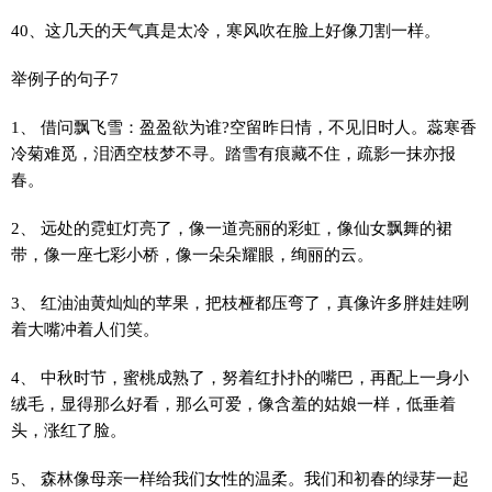
40、这几天的天气真是太冷，寒风吹在脸上好像刀割一样。
举例子的句子7
1、 借问飘飞雪：盈盈欲为谁?空留昨日情，不见旧时人。蕊寒香
冷菊难觅，泪洒空枝梦不寻。踏雪有痕藏不住，疏影一抹亦报
春。
2、 远处的霓虹灯亮了，像一道亮丽的彩虹，像仙女飘舞的裙
带，像一座七彩小桥，像一朵朵耀眼，绚丽的云。
3、 红油油黄灿灿的苹果，把枝桠都压弯了，真像许多胖娃娃咧
着大嘴冲着人们笑。
4、 中秋时节，蜜桃成熟了，努着红扑扑的嘴巴，再配上一身小
绒毛，显得那么好看，那么可爱，像含羞的姑娘一样，低垂着
头，涨红了脸。
5、 森林像母亲一样给我们女性的温柔。我们和初春的绿芽一起