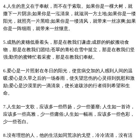
4.人生的意义在于奉献，而不在于索取。如果你是一棵大树，就
撒下一片阴凉;如果你是一泓清泉，就滋润一方土地;如果你是一缕
阳光，就照亮一片黑暗;如果你是一缕清风，就带来一丝凉爽;如果
你是一阵细雨，就带来一丝惬意。
5.成熟的麦穗低垂着头，那是在教我们谦虚;成群的蚂蚁搬动食
物，那是在教我们团结;苍翠的青松在雪中挺立，那是在教我们坚
强;勤劳的蜜蜂忙着采蜜，那是在教我们奉献。
6.爱心是一片照射在冬日的阳光，使贫病交加的人感到人间的温
暖;爱心是久旱之后的一场春雨，使失望悲伤的心灵得到抚慰和激
励;爱心是沙漠里的一滴清泉，使长途跋涉的行者得到希望和生
命。
7.人生如一支歌，应该多一些昂扬，少一些萎靡; 人生如一首诗，
应该多一些高雅，少一些庸俗;人生如一幅画，应该多一些色彩，
少一些苍白。
8.没有理想的人，他的生活如同荒凉的戈壁，冷冷清清，没有活