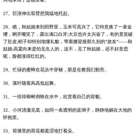
27、巨浪伸出双臂把我猛地托起。
28、瞧，秋姑娘来到田野里，玉米可高兴了，它特意换了一束金
缨，咧开嘴笑了，露出满口白牙;大豆也许太兴奋了，有的竟笑破
了肚皮;稻子却特别地懂礼貌，弯着腰迎接那久别的“故友”——秋
姑娘;高粱向来是怕见生人的，这不，见了秋姑娘，还不好意思
呢，脸都涨得红红的。
29、忙碌的蜜蜂在花丛中穿梭，那是在教我们勤劳。
30、落叶随着风高低起舞。
31、一排排柳树倒映在水中，欣赏着自己的容貌。
32、小河清澈见底，如同一条透明的蓝绸子，静静地躺在大地的
怀抱里。
33、荷塘里的荷花都羞涩地打着朵。