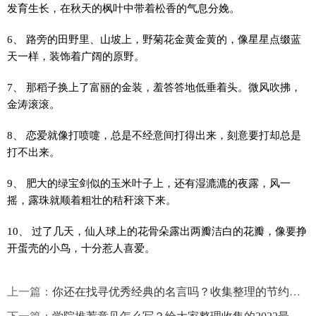
发育生长，在秋天的枫叶中带着松香的气息分娩。
6、 路旁的田野里、山坡上，野菊花金黄金黄的，像星星点缀蓝
天一样，装饰着广阔的原野。
7、 那稻子换上了富丽的金装，羞答答地低垂着头。微风吹拂，
金涛滚滚。
8、 恋爱就像打喷嚏，总是不经意间打得出来，刻意要打却总是
打不出来。
9、 肥大的绿宝剑似的玉米叶子上，还有湿漉漉的夜露，风一
摇，露珠就顺着粗壮的秸秆滚下来。
10、 过了几天，仙人球上的花骨朵露出两瓣洁白的花瓣，像要挣
开蛋壳的小鸟，十分惹人喜爱。
上一篇：
你还在找寻优秀经典的名言吗？收集整理的节约粮食的名言精选250句