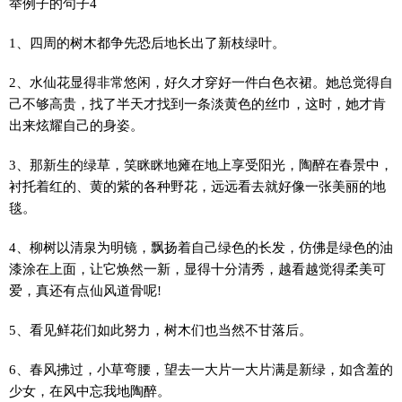
举例子的句子4
1、四周的树木都争先恐后地长出了新枝绿叶。
2、水仙花显得非常悠闲，好久才穿好一件白色衣裙。她总觉得自
己不够高贵，找了半天才找到一条淡黄色的丝巾，这时，她才肯
出来炫耀自己的身姿。
3、那新生的绿草，笑眯眯地瘫在地上享受阳光，陶醉在春景中，
衬托着红的、黄的紫的各种野花，远远看去就好像一张美丽的地
毯。
4、柳树以清泉为明镜，飘扬着自己绿色的长发，仿佛是绿色的油
漆涂在上面，让它焕然一新，显得十分清秀，越看越觉得柔美可
爱，真还有点仙风道骨呢!
5、看见鲜花们如此努力，树木们也当然不甘落后。
6、春风拂过，小草弯腰，望去一大片一大片满是新绿，如含羞的
少女，在风中忘我地陶醉。