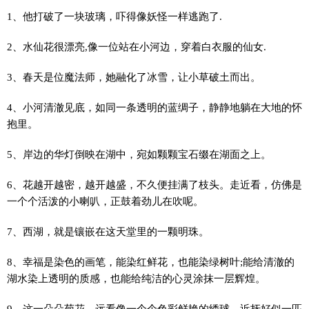
1、他打破了一块玻璃，吓得像妖怪一样逃跑了.
2、水仙花很漂亮,像一位站在小河边，穿着白衣服的仙女.
3、春天是位魔法师，她融化了冰雪，让小草破土而出。
4、小河清澈见底，如同一条透明的蓝绸子，静静地躺在大地的怀
抱里。
5、岸边的华灯倒映在湖中，宛如颗颗宝石缀在湖面之上。
6、花越开越密，越开越盛，不久便挂满了枝头。走近看，仿佛是
一个个活泼的小喇叭，正鼓着劲儿在吹呢。
7、西湖，就是镶嵌在这天堂里的一颗明珠。
8、幸福是染色的画笔，能染红鲜花，也能染绿树叶;能给清澈的
湖水染上透明的质感，也能给纯洁的心灵涂抹一层辉煌。
9、这一朵朵菊花，远看像一个个色彩鲜艳的绣球，近抚好似一匹