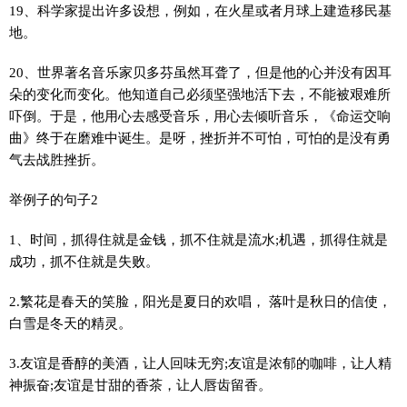
19、科学家提出许多设想，例如，在火星或者月球上建造移民基
地。
20、世界著名音乐家贝多芬虽然耳聋了，但是他的心并没有因耳
朵的变化而变化。他知道自己必须坚强地活下去，不能被艰难所
吓倒。于是，他用心去感受音乐，用心去倾听音乐，《命运交响
曲》终于在磨难中诞生。是呀，挫折并不可怕，可怕的是没有勇
气去战胜挫折。
举例子的句子2
1、时间，抓得住就是金钱，抓不住就是流水;机遇，抓得住就是
成功，抓不住就是失败。
2.繁花是春天的笑脸，阳光是夏日的欢唱， 落叶是秋日的信使，
白雪是冬天的精灵。
3.友谊是香醇的美酒，让人回味无穷;友谊是浓郁的咖啡，让人精
神振奋;友谊是甘甜的香茶，让人唇齿留香。