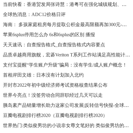
当前快看：香港贸发局张诗慧：港粤可在强化城镇规划、建设公路铁路等方面加强合作
全球热消息：ADC12价格日评
海南： 多孩家庭租房每月提取公积金最高限额再加300元-焦点简讯
苹果6splus停用怎么办 6s和6splus的区别 播报
天天速讯：自查报告格式_自查报告格式内容要点
品质卓越商用旗舰，宏碁Veriton T系列工作站满足高性能计算需求
支付宝提醒“学生账户升级”骗局：没有学生/成人账户概念！
首相岸田文雄：日本没有计划加入北约
开封市2022年初中级经济师考试资格核查结果公布
世界今亮点！没签劳动合同辞职经过几天可以走
胰岛素产品销量增长助力这家公司发展|反转信号快报-全球新动态
豆瓣电视剧排行榜2020（豆瓣电视剧排行榜2020）
世界热门:类似俊男坊的小说非女尊文笔好的 类似俊男坊的小说