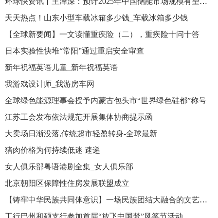
环球快资讯丨王泽深：预计2025年中国储能市场规模有望达70GW【附新型储装机现状及市场预测】
天天热点！山东小型车载冰箱多少钱_车载冰箱多少钱
【全球新要闻】一文读懂重疾险（二），重疾险十问十答
日本实验性快堆“常阳”通过重启安全审查
新年祝福英语儿童_新年祝福英语
我游戏设计师_我游房车网
全球绿色能源理事会授予内蒙古包头市“世界绿色硅都”称号
江苏工会发布依法规范开展集体协商提示函
大卖场日渐没落,传统超市轻盈转身-全球最新
猪肉价格为何持续低迷 速递
女人俱乐部粤语港剧全集_女人俱乐部
北京朝阳区保障性住房发展联盟成立
【铸牢中华民族共同体意识】一场民族团结大融合的文艺盛宴
工行巴州和硕支行参加首届“放飞中国梦”风筝节活动