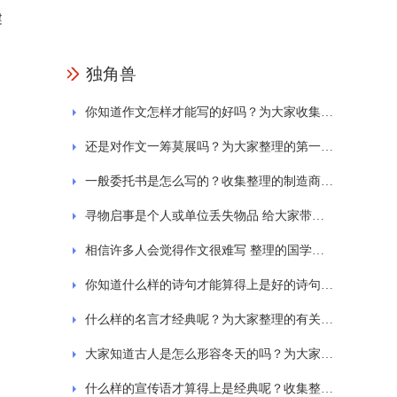
健
独角兽
你知道作文怎样才能写的好吗？为大家收集的一日游作文
还是对作文一筹莫展吗？为大家整理的第一次的作文
一般委托书是怎么写的？收集整理的制造商授权委托书范文
寻物启事是个人或单位丢失物品 给大家带来的寻物启事的范文格式通用7篇
相信许多人会觉得作文很难写 整理的国学经典诵读作文
你知道什么样的诗句才能算得上是好的诗句吗？为大家整理的西湖的诗句大全
什么样的名言才经典呢？为大家整理的有关劳动的名言
大家知道古人是怎么形容冬天的吗？为大家分享关于冬天的古诗
什么样的宣传语才算得上是经典呢？收集整理的保护环境标语宣传语精选230句