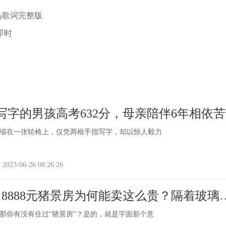
鸟歌词完整版
 即时
写字的男孩高考632分，母亲陪伴6年相依
缩在一张轮椅上，仅凭两根手指写字，却以惊人毅力
-06-26 08:26:26
8888元猪景房为何能卖这么贵？隔着玻璃
堂
那你有没有住过“猪景房”？是的，就是字面那个意