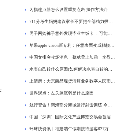
闪指连点器怎么设置重复点击 操作方法介绍_天天视点
711分考生妈妈建议家长不要把全部精力投入孩子
男子网购裤子意外发现毕业生饭卡 ：可能是毕业生拍完照忘记拿出
苹果apple vision新专利：任意表面变成触摸屏幕
中国女排突收坏消息，蔡斌雪上加霜，李盈莹无奈，龚翔宇遗憾
水表自己转什么原因(如何解决水表自转的方法)
上清所：大宗商品现货清算业务数字人民币清结算服务明日上线
在
世界观点：左关脉沉弱是什么原因
航行警告！南海部分海域进行射击训练 今亮点
中国（深圳）国际文化产业博览交易会首届新疆展在喀什举办
环球快资讯丨福建端午假期接待游客621万人次