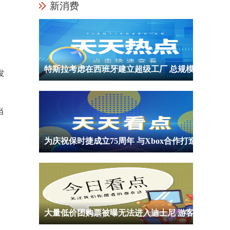
新消费
特斯拉考虑在西班牙建立超级工厂 总规模或达到45亿欧元
发
当
为庆祝保时捷成立75周年 与Xbox合作打造限定主机和手柄遭网友吐槽丑
大量低价团购票被曝无法进入迪士尼 游客聚集在乐园门口排队等候