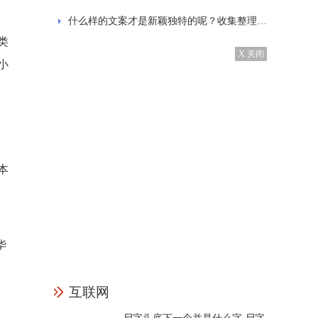
什么样的文案才是新颖独特的呢？收集整理的发抖音的经典文案
类
X 关闭
小
本
华
互联网