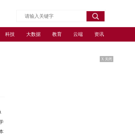
科技
大数据
教育
云端
资讯
X 关闭
单
学
本