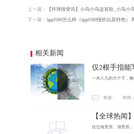
上一篇：
【环球报资讯】小鸟小鸟这首歌_小鸟小
下一篇：
lggd580怎么样（lggd580报价以及特色）
相关新闻
仅2根手指能
一米八几的大个子，蜷
来源： 时间：2023
【全球热闻】
小猪齐聚一
住过海景房、湖景房，