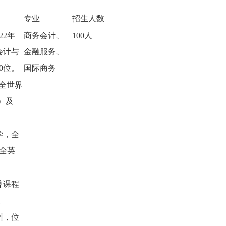
专业
招生人数
22年
商务会计、
100人
会计与
金融服务、
0位。
国际商务
（全世界
）及
学，全
有全英
算课程
证
州，位