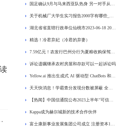
国足确认9月与马来西亚队热身 另一对手从欧美或非洲球队中选择
关于机械厂大学生实习报告2000字有哪些_世界快看
湖北省省直辖行政单位仙桃市2023-06-18 20:46发布雷电黄色预警_全球短讯
精选！冷君弃妃（冷君的弃妻）
7.59亿元！农发行巴州分行为夏粮收购保驾护航|环球最新
诉讼遗嘱继承农村房屋和存款可以一起诉讼吗
苦读
Yellow.ai 推出生成式 AI 驱动型 ChatBots 和 VoiceBots 解决方案 每日资讯
天天快消息！学霸查分发现分数被屏蔽 全家尖叫，“屏蔽生”是什么来头？
【热闻】中国信通院公布2023上半年“可信数据库”评测结果 33款产品通过36项测试
Kappa成为赫尔城新的技术合作伙伴
与
富士康新事业发展集团公司成立 注册资本10亿元|世界简讯