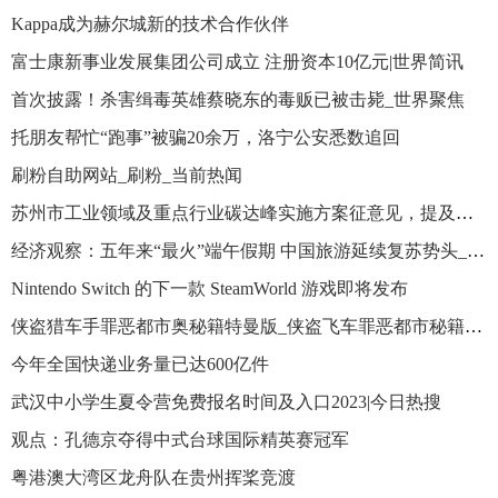
Kappa成为赫尔城新的技术合作伙伴
富士康新事业发展集团公司成立 注册资本10亿元|世界简讯
首次披露！杀害缉毒英雄蔡晓东的毒贩已被击毙_世界聚焦
托朋友帮忙“跑事”被骗20余万，洛宁公安悉数追回
刷粉自助网站_刷粉_当前热闻
苏州市工业领域及重点行业碳达峰实施方案征意见，提及集成电路产业
经济观察：五年来“最火”端午假期 中国旅游延续复苏势头_今头条
Nintendo Switch 的下一款 SteamWorld 游戏即将发布
侠盗猎车手罪恶都市奥秘籍特曼版_侠盗飞车罪恶都市秘籍召唤奥特曼
今年全国快递业务量已达600亿件
武汉中小学生夏令营免费报名时间及入口2023|今日热搜
观点：孔德京夺得中式台球国际精英赛冠军
粤港澳大湾区龙舟队在贵州挥桨竞渡