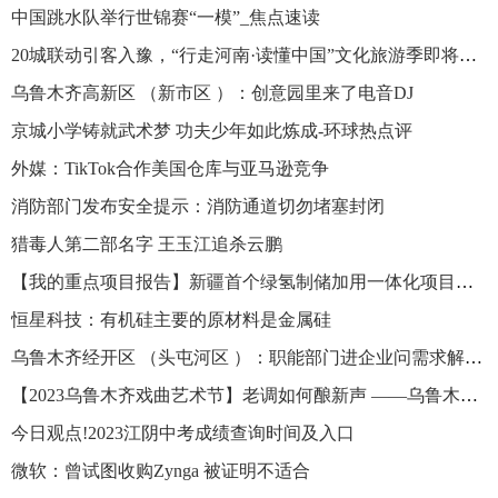
中国跳水队举行世锦赛“一模”_焦点速读
20城联动引客入豫，“行走河南·读懂中国”文化旅游季即将启动
乌鲁木齐高新区 （新市区 ）：创意园里来了电音DJ
京城小学铸就武术梦 功夫少年如此炼成-环球热点评
外媒：TikTok合作美国仓库与亚马逊竞争
消防部门发布安全提示：消防通道切勿堵塞封闭
猎毒人第二部名字 王玉江追杀云鹏
【我的重点项目报告】新疆首个绿氢制储加用一体化项目启动 热点评
恒星科技：有机硅主要的原材料是金属硅
乌鲁木齐经开区 （头屯河区 ）：职能部门进企业问需求解难题
【2023乌鲁木齐戏曲艺术节】老调如何酿新声 ——乌鲁木齐戏曲院团负责人谈传承与创新-环球关注
今日观点!2023江阴中考成绩查询时间及入口
微软：曾试图收购Zynga 被证明不适合