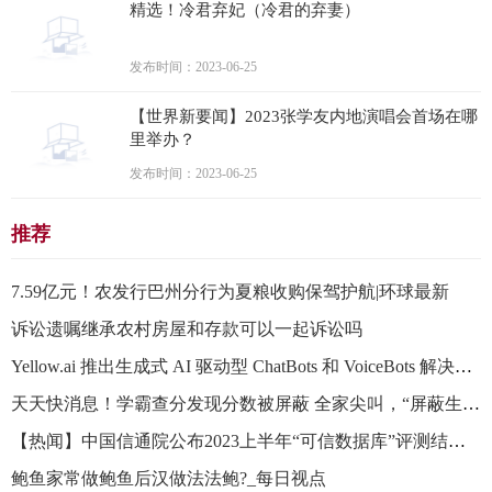
精选！冷君弃妃（冷君的弃妻）
发布时间：2023-06-25
【世界新要闻】2023张学友内地演唱会首场在哪
里举办？
发布时间：2023-06-25
推荐
7.59亿元！农发行巴州分行为夏粮收购保驾护航|环球最新
诉讼遗嘱继承农村房屋和存款可以一起诉讼吗
Yellow.ai 推出生成式 AI 驱动型 ChatBots 和 VoiceBots 解决方案 每日资讯
天天快消息！学霸查分发现分数被屏蔽 全家尖叫，“屏蔽生”是什么来头？
【热闻】中国信通院公布2023上半年“可信数据库”评测结果 33款产品通过36项测试
鲍鱼家常做鲍鱼后汉做法法鲍?_每日视点