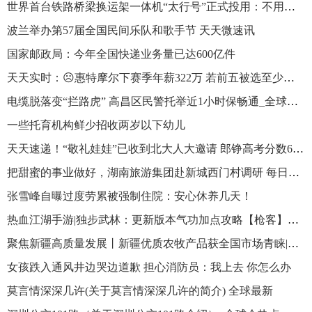
世界首台铁路桥梁换运架一体机“太行号”正式投用：不用断线、停运了 今日看点
波兰举办第57届全国民间乐队和歌手节 天天微速讯
国家邮政局：今年全国快递业务量已达600亿件
天天实时：☹️惠特摩尔下赛季年薪322万 若前五被选至少是800万
电缆脱落变“拦路虎” 高昌区民警托举近1小时保畅通_全球热点
一些托育机构鲜少招收两岁以下幼儿
天天速递！“敬礼娃娃”已收到北大人大邀请 郎铮高考分数637分
把甜蜜的事业做好，湖南旅游集团赴新城西门村调研 每日速读
张雪峰自曝过度劳累被强制住院：安心休养几天！
热血江湖手游|独步武林：更新版本气功加点攻略【枪客】篇！|时快讯
聚焦新疆高质量发展丨新疆优质农牧产品获全国市场青睐|环球要闻
女孩跌入通风井边哭边道歉 担心消防员：我上去 你怎么办
莫言情深深几许(关于莫言情深深几许的简介) 全球最新