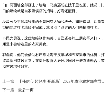
门口两面墙全部画上了墙绘，马惠还想在院子里也画。她说，门
口的墙绘就是自家馍馍店的招牌，好看还醒目。
垃圾分类主题墙绘用的全是网红人物和段子。翅膀造型、话筒造
型的网红打卡墙绘刚完成，就吸引了路过的人们来拍照打卡。
市民尤勇说，这些墙绘制作精美，自己还会约上朋友再来打卡，
顺道来尝尝这里的农家美食。
郭磊说，他们会借助村庄靠近海宁皮革城和五家渠市的优势，打
造墙绘网红风景巷，在提升改善人居环境同时推进农旅融合，带
动村民增收致富。
上一篇：
【强信心 起好步 开新局】2023年农业农村部主导品种、主推技术发布 新疆加工番茄团队选育的“新红49号”上榜-天天视点
下一篇：
最后一页