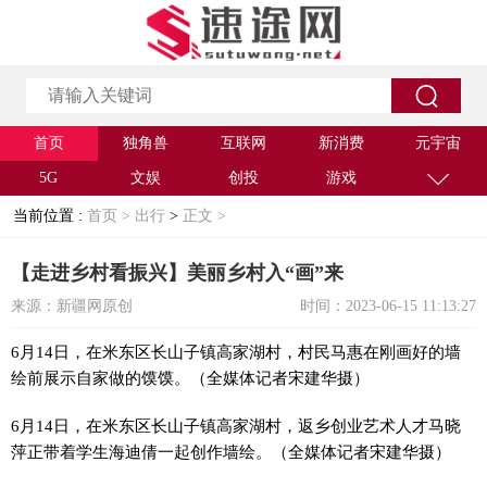
首页
独角兽
互联网
新消费
元宇宙
5G
文娱
创投
游戏
当前位置 :
首页 >
出行
>
正文 >
【走进乡村看振兴】美丽乡村入“画”来
来源：新疆网原创
时间：2023-06-15 11:13:27
6月14日，在米东区长山子镇高家湖村，村民马惠在刚画好的墙
绘前展示自家做的馍馍。（全媒体记者宋建华摄）
6月14日，在米东区长山子镇高家湖村，返乡创业艺术人才马晓
萍正带着学生海迪倩一起创作墙绘。（全媒体记者宋建华摄）