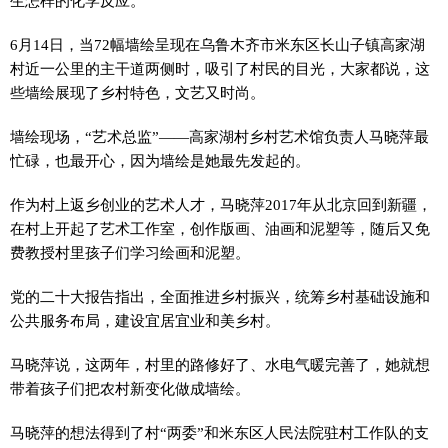
生怎样的化学反应。
6月14日，当72幅墙绘呈现在乌鲁木齐市米东区长山子镇高家湖
村近一公里的主干道两侧时，吸引了村民的目光，大家都说，这
些墙绘展现了乡村特色，文艺又时尚。
墙绘现场，“艺术总监”——高家湖村乡村艺术馆负责人马晓萍最
忙碌，也最开心，因为墙绘是她最先发起的。
作为村上返乡创业的艺术人才，马晓萍2017年从北京回到新疆，
在村上开起了艺术工作室，创作版画、油画和泥塑等，随后又免
费教授村里孩子们学习绘画和泥塑。
党的二十大报告指出，全面推进乡村振兴，统筹乡村基础设施和
公共服务布局，建设宜居宜业和美乡村。
马晓萍说，这两年，村里的路修好了、水电气暖完善了，她就想
带着孩子们把农村新变化做成墙绘。
马晓萍的想法得到了村“两委”和米东区人民法院驻村工作队的支