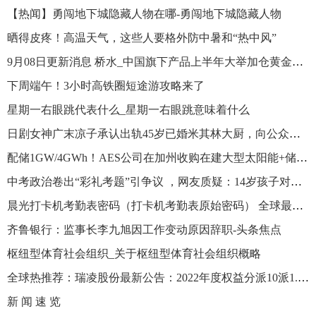
【热闻】勇闯地下城隐藏人物在哪-勇闯地下城隐藏人物
晒得皮疼！高温天气，这些人要格外防中暑和“热中风”
9月08日更新消息 桥水_中国旗下产品上半年大举加仓黄金ETF_当前热讯
下周端午！3小时高铁圈短途游攻略来了
星期一右眼跳代表什么_星期一右眼跳意味着什么
日剧女神广末凉子承认出轨45岁已婚米其林大厨，向公众道歉并无限期停工|观速讯
配储1GW/4GWh！AES公司在加州收购在建大型太阳能+储能项目
中考政治卷出“彩礼考题”引争议 ，网友质疑：14岁孩子对彩礼没概念 全球观察
晨光打卡机考勤表密码（打卡机考勤表原始密码） 全球最资讯
齐鲁银行：监事长李九旭因工作变动原因辞职-头条焦点
枢纽型体育社会组织_关于枢纽型体育社会组织概略
全球热推荐：瑞凌股份最新公告：2022年度权益分派10派1.5元 股权登记日6月20日
新 闻 速 览