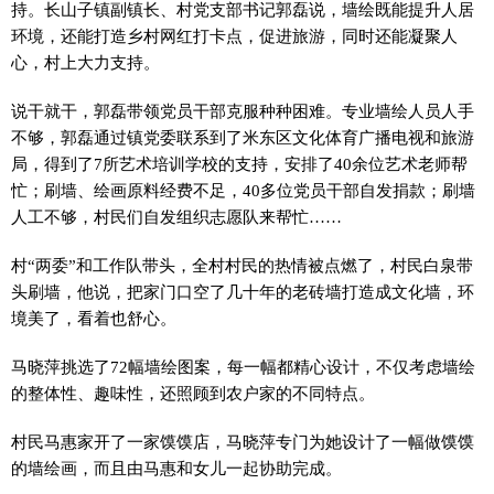
持。长山子镇副镇长、村党支部书记郭磊说，墙绘既能提升人居
环境，还能打造乡村网红打卡点，促进旅游，同时还能凝聚人
心，村上大力支持。
说干就干，郭磊带领党员干部克服种种困难。专业墙绘人员人手
不够，郭磊通过镇党委联系到了米东区文化体育广播电视和旅游
局，得到了7所艺术培训学校的支持，安排了40余位艺术老师帮
忙；刷墙、绘画原料经费不足，40多位党员干部自发捐款；刷墙
人工不够，村民们自发组织志愿队来帮忙……
村“两委”和工作队带头，全村村民的热情被点燃了，村民白泉带
头刷墙，他说，把家门口空了几十年的老砖墙打造成文化墙，环
境美了，看着也舒心。
马晓萍挑选了72幅墙绘图案，每一幅都精心设计，不仅考虑墙绘
的整体性、趣味性，还照顾到农户家的不同特点。
村民马惠家开了一家馍馍店，马晓萍专门为她设计了一幅做馍馍
的墙绘画，而且由马惠和女儿一起协助完成。