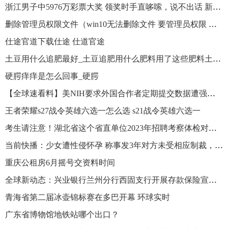
浙江男子中5976万彩票大奖 领奖时手直哆嗦，说不出话 新视野
删除管理员权限文件（win10无法删除文件 要管理员权限 怎么办）
仕途官道下载仕途 仕道官途
土豆用什么追肥最好_土豆追肥用什么肥料用了这些肥料土豆养得活才怪 世界快播
硬腭痒痒是怎么回事_硬腭
【全球速看料】美NIH要求外国合作者定期提交数据遭强烈抗议
王者荣耀s27战令英雄六选一怎么选 s21战令英雄六选一
考生请注意！湖北省这个省直单位2023年招聘考察体检对象公示已出
当前快播：少女遭性侵怀孕 称事发3年对方未受相应制裁，家属曾多次追问
重庆公租房6月摇号交资料时间
全球新动态：兴业银行兰州分行西固支行开展存款保险宣传活动
青海省第二届冰壶锦标赛在多巴开幕 环球实时
广东省博物馆地铁站哪个出口？