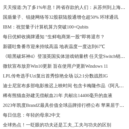
天天报道:为了多1%年息！跨省存款的人们：从苏州到上海、从湖北到西安
国盾量子、锐捷网络等32股获陆股通增仓超50% 环球通讯
IBM：祝贺量子计算机算力突破100+Qubits
每日优鲜收摘牌通知 “生鲜电商第一股”即将退市？
新疆吐鲁番市迎来持续高温 地表温度一度达到67℃
《暗黑破坏神4》登顶英国实体游戏销量榜 任天堂Switch销量下降
微软宣布放弃Win10更新 旨在使用户更新Windows 11
LPL传奇选手Uzi复出首秀惊艳全场 以2:1分数战胜IG
迪士尼宣布多部电影推迟上映时间 包含卡梅隆作品《阿凡达》续集
稀有熊猫血孙建无偿献血21年 共献出14400毫升的血液
2023年凯度BrandZ最具价值全球品牌排行榜公布 苹果居于首位
每日信息：年轻的母亲2中文
全球热点！一眨眼的功夫还是工夫_工夫与功夫的区别