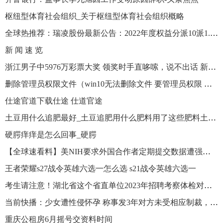
枢纽型体育社会组织_关于枢纽型体育社会组织概略
全球热推荐：瑞凌股份最新公告：2022年度权益分派10派1.5元 股权登记日6月20日
新 闻 速 览
浙江男子中5976万彩票大奖 领奖时手直哆嗦，说不出话 新视野
删除管理员权限文件（win10无法删除文件 要管理员权限 怎么办）
仕途官道下载仕途 仕道官途
土豆用什么追肥最好_土豆追肥用什么肥料用了这些肥料土豆养得活才怪 世界快播
硬腭痒痒是怎么回事_硬腭
【全球速看料】美NIH要求外国合作者定期提交数据遭强烈抗议
王者荣耀s27战令英雄六选一怎么选 s21战令英雄六选一
考生请注意！湖北省这个省直单位2023年招聘考察体检对象公示已出
当前快播：少女遭性侵怀孕 称事发3年对方未受相应制裁，家属曾多次追问
重庆公租房6月摇号交资料时间