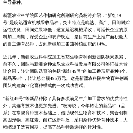
主导品种。
新疆农业科学院园艺作物研究所副研究员杨涛介绍，“新红49
号”是晚熟适宜机械采收品种，突出特点是晚熟、高产、田间耐贮
运性优良、田间烂果率低，适宜延迟机械采收，可延长企业的原
料加工周期，深受企业和农户欢迎，是目前生产上推广面积最大
的自主选育品种，占到新疆加工番茄种植面积的14%。
近几年，新疆农业科学院加工番茄生物育种创新团队硕果累累，
前不久，团队与新疆金种农乐农业科技发展有限公司签订技术转
让合同，转让团队选育的包括“新红49号”的加工番茄新品种4个、
新品系6个，转让总金额495万元。这是新疆农科院生物育种创新
团队构建商业化育种模式的一次成功尝试。
“新红49号”等新品种除了具备多项满足生产加工需求的优质特性
外，其选育技术也更加先进。”杨涛说，今年转让的新品种（品
系）在常规育种技术基础上，借助现代生物育种技术，聚合创制
高固形物、高红素、耐贮运新种质，采用杂种优势育种技术，大
幅缩短了选育周期，提高了品种特质选择的针对性。