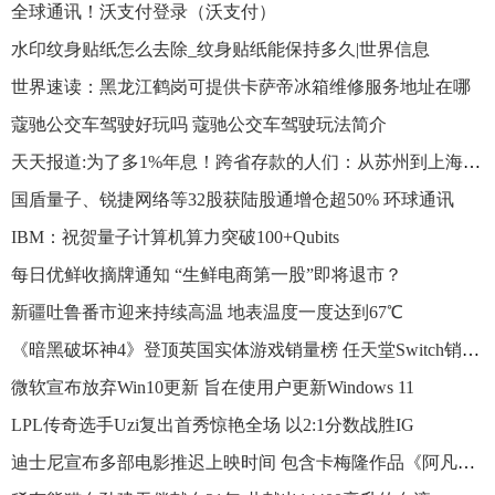
全球通讯！沃支付登录（沃支付）
水印纹身贴纸怎么去除_纹身贴纸能保持多久|世界信息
世界速读：黑龙江鹤岗可提供卡萨帝冰箱维修服务地址在哪
蔻驰公交车驾驶好玩吗 蔻驰公交车驾驶玩法简介
天天报道:为了多1%年息！跨省存款的人们：从苏州到上海、从湖北到西安
国盾量子、锐捷网络等32股获陆股通增仓超50% 环球通讯
IBM：祝贺量子计算机算力突破100+Qubits
每日优鲜收摘牌通知 “生鲜电商第一股”即将退市？
新疆吐鲁番市迎来持续高温 地表温度一度达到67℃
《暗黑破坏神4》登顶英国实体游戏销量榜 任天堂Switch销量下降
微软宣布放弃Win10更新 旨在使用户更新Windows 11
LPL传奇选手Uzi复出首秀惊艳全场 以2:1分数战胜IG
迪士尼宣布多部电影推迟上映时间 包含卡梅隆作品《阿凡达》续集