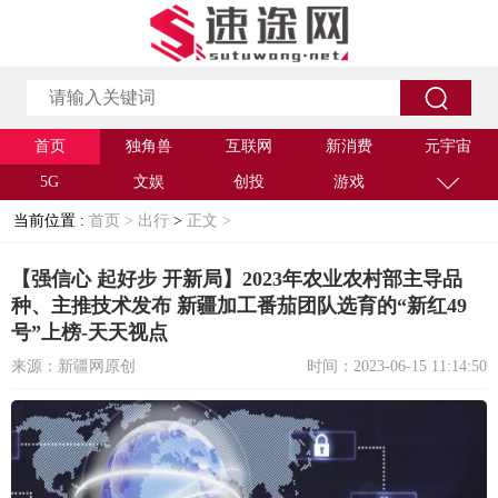
首页
独角兽
互联网
新消费
元宇宙
5G
文娱
创投
游戏
当前位置 :
首页 >
出行
>
正文 >
【强信心 起好步 开新局】2023年农业农村部主导品
种、主推技术发布 新疆加工番茄团队选育的“新红49
号”上榜-天天视点
来源：新疆网原创
时间：2023-06-15 11:14:50