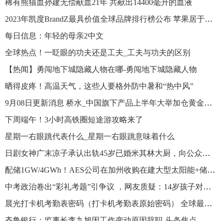
稀有熊猫血孙建无偿献血21年 共献出14400毫升的血液
2023年凯度BrandZ最具价值全球品牌排行榜公布 苹果居于首位
每日信息：年轻的母亲2中文
全球热点！一眨眼的功夫还是工夫_工夫与功夫的区别
【热闻】勇闯地下城隐藏人物在哪-勇闯地下城隐藏人物
晒得皮疼！高温天气，这些人要格外防中暑和“热中风”
9月08日更新消息 桥水_中国旗下产品上半年大举加仓黄金ETF_当前热讯
下周端午！3小时高铁圈短途游攻略来了
星期一右眼跳代表什么_星期一右眼跳意味着什么
日剧女神广末凉子承认出轨45岁已婚米其林大厨，向公众道歉并无限期停工|观速讯
配储1GW/4GWh！AES公司在加州收购在建大型太阳能+储能项目
中考政治卷出“彩礼考题”引争议 ，网友质疑：14岁孩子对彩礼没概念 全球观察
晨光打卡机考勤表密码（打卡机考勤表原始密码） 全球最资讯
齐鲁银行：监事长李九旭因工作变动原因辞职-头条焦点