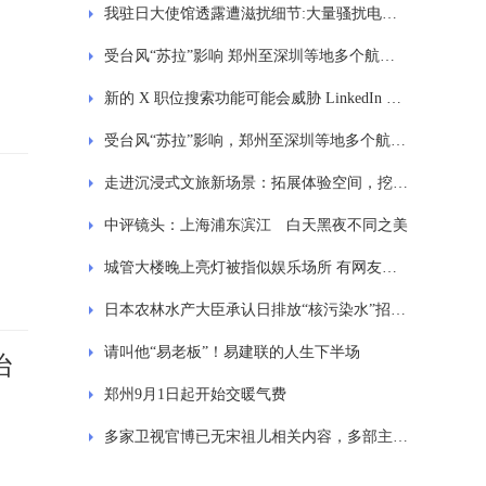
我驻日大使馆透露遭滋扰细节:大量骚扰电话,右翼势力门前闹事
受台风“苏拉”影响 郑州至深圳等地多个航班暂停运行
新的 X 职位搜索功能可能会威胁 LinkedIn 的业务
受台风“苏拉”影响，郑州至深圳等地多个航班暂停运行
走进沉浸式文旅新场景：拓展体验空间，挖掘消费潜力
中评镜头：上海浦东滨江 白天黑夜不同之美
城管大楼晚上亮灯被指似娱乐场所 有网友表示像KTV
日本农林水产大臣承认日排放“核污染水”招致岸田“遗憾”
请叫他“易老板”！易建联的人生下半场
治
郑州9月1日起开始交暖气费
多家卫视官博已无宋祖儿相关内容，多部主演影视剧待播