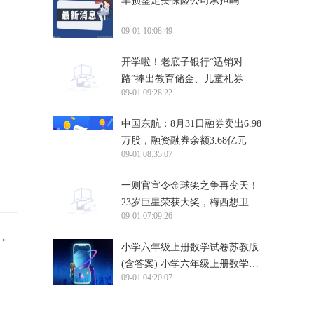
车损鉴定费保险公司承担吗
09-01 10:08:49
开学啦！老底子银行“适销对
路”捧出教育储金、儿童礼券
09-01 09:28:22
中国东航：8月31日融券卖出6.98
万股，融资融券余额3.68亿元
09-01 08:35:07
一则官宣令金球奖之争再变天！
23岁巨星荣获大奖，梅西想卫冕
09-01 07:09:26
难了
场
小学六年级上册数学试卷苏教版
(含答案) 小学六年级上册数学试
09-01 04:20:07
卷