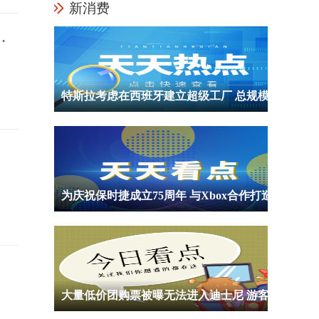
新消费
中
特斯拉考虑在西班牙建立超级工厂 总规模或达到45亿欧元
为庆祝保时捷成立75周年 与Xbox合作打造限定主机和手柄遭网友吐槽丑
大量低价团购票被曝无法进入迪士尼 游客聚集在乐园门口排队等候