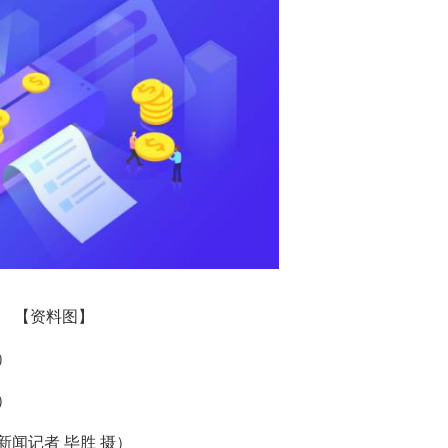
【资料图】
）
）
闻记者 毕胜 摄）