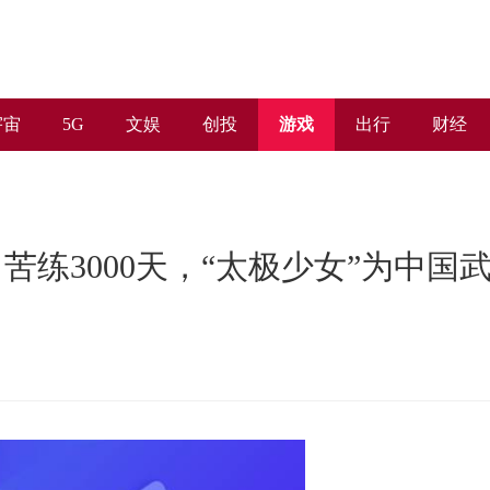
宇宙
5G
文娱
创投
游戏
出行
财经
练3000天，“太极少女”为中国