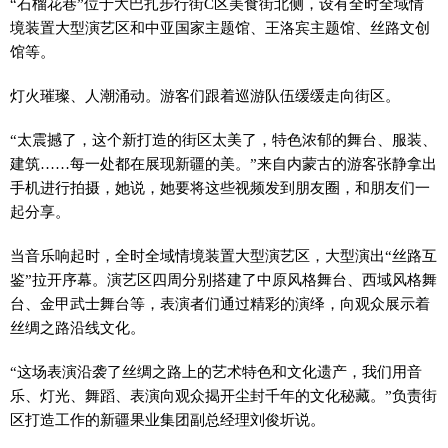
“石榴花巷”位于大巴扎步行街C区美食街北侧，设有全时全域情
境装置大型演艺区和中亚国家主题馆、王洛宾主题馆、丝路文创
馆等。
灯火璀璨、人潮涌动。游客们跟着巡游队伍缓缓走向街区。
“太震撼了，这个新打造的街区太美了，特色浓郁的舞台、服装、
建筑……每一处都在展现新疆的美。”来自内蒙古的游客张静拿出
手机进行拍摄，她说，她要将这些视频发到朋友圈，和朋友们一
起分享。
当音乐响起时，全时全域情境装置大型演艺区，大型演出“丝路互
鉴”拉开序幕。演艺区四周分别搭建了中原风格舞台、西域风格舞
台、金甲武士舞台等，表演者们通过精彩的演绎，向观众展示着
丝绸之路沿线文化。
“这场表演沿袭了丝绸之路上的艺术特色和文化遗产，我们用音
乐、灯光、舞蹈、表演向观众揭开尘封千年的文化秘藏。”负责街
区打造工作的新疆果业集团副总经理刘俊圻说。