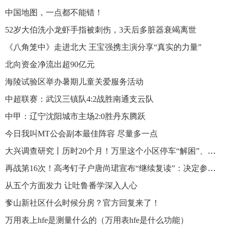
中国地图，一点都不能错！
52岁大伯洗小龙虾手指被刺伤，3天后多脏器衰竭离世
《八角笼中》走进北大 王宝强携主演分享“真实的力量”
北向资金净流出超90亿元
海陵试验区举办暑期儿童关爱服务活动
中超联赛：武汉三镇队4:2战胜南通支云队
中甲：辽宁沈阳城市主场2:0胜丹东腾跃
今日我叫MT公会副本最佳阵容 尽量多一点
大兴调查研究丨历时20个月！万里这个小区停车“解困”、绿化“解难”，还有这些暖心细节……
再战第16次！高考钉子户唐尚珺宣布“继续复读”：决定参加2024年高考
从五个方面发力 让吐鲁番学深入人心
奓山新社区什么时候分房？官方回复来了！
万用表上hfe是测量什么的（万用表hfe是什么功能）