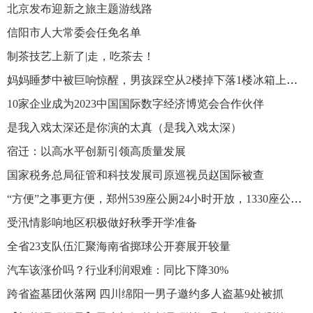
北京发布迎新之旅主题游线路
​信阳市人大常委会任免名单
制茶技艺上新了|走，吃茶去！
妈妈睡梦中被巨响惊醒，男孩踩空从2楼掉下落1楼冰箱上，两人淡定对视
10家企业成为2023中国国际数字经济博览会合作伙伴
是我入戏太深还是你演的太真（是我入戏太深）
宿迁：以高水平创新引领高质量发展
国家税务总局征管和科技发展司原巡视员赵国际被查
“方便”之事更方便，郑州539座公厕24小时开放，1330座公厕配备厕纸
受汛情影响地区积极做好秋季开学准备
全省23支队伍汇聚海南省掷球公开赛展开较量
汽车该涨价吗？行业利润艰难：同比下降30%
跨省盗墓团伙落网 四川绵阳一男子邀约多人盗墓9处被抓