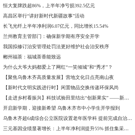
恒大复牌跌超86%，上半年净亏损392.5亿元
高昌区举行“讲好新时代新疆故事”活动
长飞光纤上半年净利润6.07亿元，同比增长15.54%
兰州教育主管部门：确保新学期有序安全开学
我国拟修订治安管理处罚法更好维护社会治安秩序
郴州福茶：福城茶香能致远
为什么大爷大妈都爱上了网红“一笑倾城”和“秀才”？
【聚焦乌鲁木齐高质量发展】营地文化日点亮南山夜
【新时代文明实践进行时】闲置物品交换传递环保风尚
【走进乡村看振兴】科技试验田里结出“创新果实” ——新疆鲜食玉米绿色高效栽培技术示范田现场测产小记
开启新学期，迎接新希望 乌鲁木齐市中小学生开学报到
乌鲁木齐超6成综合公立医院设置老年医学科 提前完成自治区相关目标
三元基因业绩显著增长：上半年净利润提升55% 抓住集采机遇扩大市场覆盖