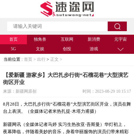
首页
独角兽
互联网
新消费
元宇宙
5G
文娱
创投
游戏
当前位置 :
首页 >
出行
>
正文 >
【爱新疆 游家乡】大巴扎步行街“石榴花巷”大型演艺
街区开业
来源：新疆网原创
时间：2023-08-29 10:15:17
8月28日，大巴扎步行街“石榴花巷”大型演艺街区开业，演员在舞
台上表演。（全媒体记者米热扎提·木塔力甫摄）
新疆网讯（全媒体记者马婷 实习生热孜亚·吾斯曼）华灯初上，
夜幕降临，伴随着美妙的音乐，身着华丽服饰的演员们带来精彩