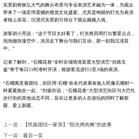
实景剧将恢弘大气的舞台布景与专业表演艺术融为一体，为观众
带来了一场宏伟震撼的视觉文化盛宴。尤其是绚丽的灯光为表演
者锦上添花，沉浸式实景剧引得台下观众频频入戏。
游客胡小亮说：“这个节目太好看了，灯光将四周打出繁星点点，
泡泡烟弥漫空中，演员走下舞台与我们互动，那一刻我沉浸其
中。”
记者了解到，“石榴花巷”全时全域情境装置大型演艺“丝路互
鉴”将于每日21时准时开演，根据客流进行2至3场的表演。
“石榴寓意着团结，街区用‘石榴’命名代表着各族人民像石榴籽一
样紧紧抱在一起。”刘俊圻说，“石榴花巷”大型演艺街区与大巴扎
步行街的其他业态不同，旨在让更多的人在游玩的同时了解新
疆、爱上新疆。
上一篇：
【民族团结一家亲】“阳光烤肉摊”的故事
下一篇：
最后一页