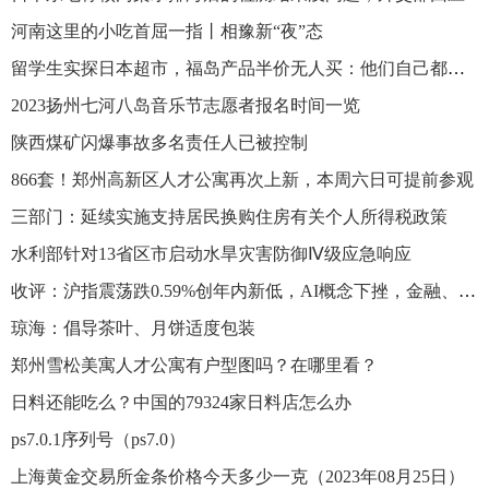
河南这里的小吃首屈一指丨相豫新“夜”态
留学生实探日本超市，福岛产品半价无人买：他们自己都不吃
2023扬州七河八岛音乐节志愿者报名时间一览
陕西煤矿闪爆事故多名责任人已被控制
866套！郑州高新区人才公寓再次上新，本周六日可提前参观
三部门：延续实施支持居民换购住房有关个人所得税政策
水利部针对13省区市启动水旱灾害防御Ⅳ级应急响应
收评：沪指震荡跌0.59%创年内新低，AI概念下挫，金融、地产板块逆市拉升
琼海：倡导茶叶、月饼适度包装
郑州雪松美寓人才公寓有户型图吗？在哪里看？
日料还能吃么？中国的79324家日料店怎么办
ps7.0.1序列号（ps7.0）
上海黄金交易所金条价格今天多少一克（2023年08月25日）