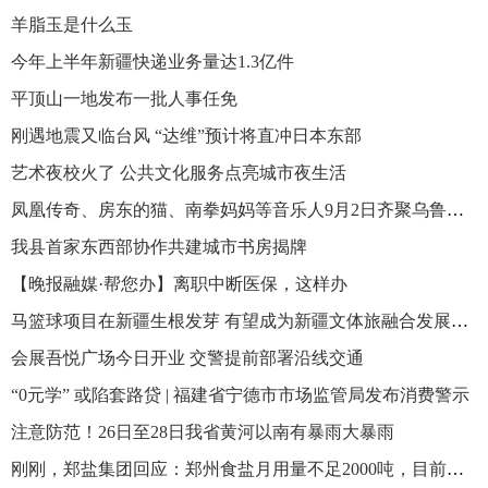
羊脂玉是什么玉
今年上半年新疆快递业务量达1.3亿件
平顶山一地发布一批人事任免
刚遇地震又临台风 “达维”预计将直冲日本东部
艺术夜校火了 公共文化服务点亮城市夜生活
凤凰传奇、房东的猫、南拳妈妈等音乐人9月2日齐聚乌鲁木齐 网易云音乐×65PARK·营地音乐节即将唱响
我县首家东西部协作共建城市书房揭牌
【晚报融媒·帮您办】离职中断医保，这样办
马篮球项目在新疆生根发芽 有望成为新疆文体旅融合发展新亮点
会展吾悦广场今日开业 交警提前部署沿线交通
“0元学” 或陷套路贷 | 福建省宁德市市场监管局发布消费警示
注意防范！26日至28日我省黄河以南有暴雨大暴雨
刚刚，郑盐集团回应：郑州食盐月用量不足2000吨，目前盐仓储量6000吨