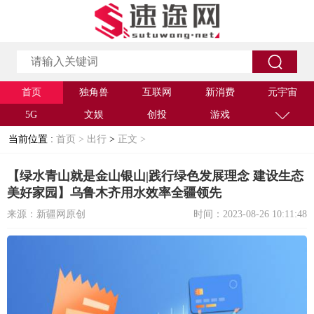
首页
独角兽
互联网
新消费
元宇宙
5G
文娱
创投
游戏
当前位置 :
首页 >
出行
>
正文 >
【绿水青山就是金山银山|践行绿色发展理念 建设生态
美好家园】乌鲁木齐用水效率全疆领先
来源：新疆网原创
时间：2023-08-26 10:11:48