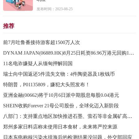
发布时间：2023-08-25
推荐
前7月吐鲁番接待游客超1500万人次
DYNAM JAPAN(06889.HK)8月25日耗资86.96万港元回购18万股
11名电诈嫌疑人从缅甸押解回国
瑞士向中国返还5件流失文物：4件陶瓷器及1枚钱币
特朗普，P01135809，嫌犯大头照发布！
亚洲金融(00662)将于10月6日派中期股息每股0.04港元
SHEIN收购Forever 21母公司股份，全球化迈入新阶段
八部门：支持重点地区加快推进石墨、萤石等非金属矿高效利用项目建设
郑州多家日料店称未使用日本食材，未来将严控来源
日本东电称核污染水排海后的检测结果没问题，外交部回应