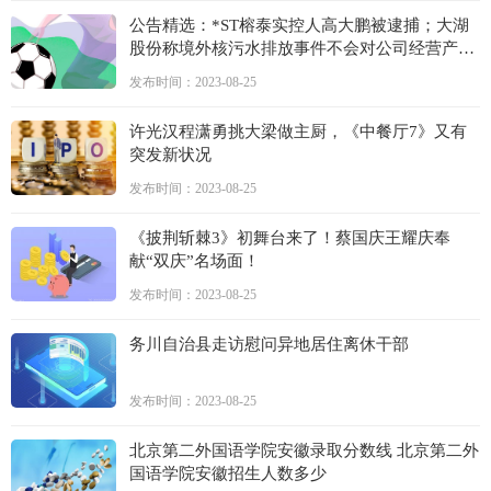
公告精选：*ST榕泰实控人高大鹏被逮捕；大湖
股份称境外核污水排放事件不会对公司经营产生
较大影响
发布时间：2023-08-25
许光汉程潇勇挑大梁做主厨，《中餐厅7》又有
突发新状况
发布时间：2023-08-25
《披荆斩棘3》初舞台来了！蔡国庆王耀庆奉
献“双庆”名场面！
发布时间：2023-08-25
务川自治县走访慰问异地居住离休干部
发布时间：2023-08-25
北京第二外国语学院安徽录取分数线 北京第二外
国语学院安徽招生人数多少