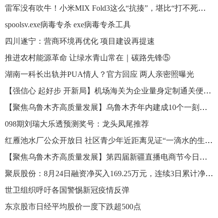
雷军没有吹牛！小米MIX Fold3这么“抗揍”，堪比“打不死的小强”
spoolsv.exe病毒专杀 exe病毒专杀工具
四川遂宁：营商环境再优化 项目建设再提速
推进农村能源革命 让绿水青山常在｜碳路先锋⑤
湖南一科长出轨并PUA情人？官方回应 两人亲密照曝光
【强信心 起好步 开新局】机场海关为企业量身定制通关便利措施
【聚焦乌鲁木齐高质量发展】乌鲁木齐年内建成10个一刻钟便民生活圈示范点
098期刘瑞大乐透预测奖号：龙头凤尾推荐
红雁池水厂公众开放日 社区青少年近距离见证“一滴水的生命旅程”
【聚焦乌鲁木齐高质量发展】第四届新疆直播电商节今日开幕
聚辰股份：8月24日融资净买入169.25万元，连续3日累计净买入589.63万元
世卫组织呼吁各国警惕新冠疫情反弹
东京股市日经平均股价一度下跌超500点