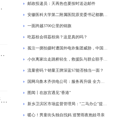
邮政投递员：天再热也要按时送达邮件
的
安徽医科大学第二附属医院原党委书记都鹏飞被查
一面跨越3700公里的锦旗
吃荔枝会得荔枝病？这是真的吗？
孤注一掷拍摄时遭国外电诈集团威胁，中国警察让孤注一掷导演不要害怕
继
小伙离家出走跳桥轻生，救援队与群众联手上演“急速”救援
流量密码？销量王牌深蓝S7能否独当一面？
国网乌鲁木齐供电公司：服务再升级 全力护航“八大产业集群”发展
图闻丨在故宫遇见“香港”
清
新乡卫滨区市场监督管理局：“二马办公”提质增效，全力助推“四化”建设
暖心！男童街头独自找妈 巡警雨夜抱娃寻亲