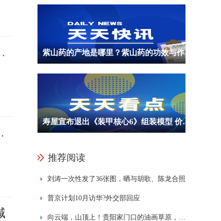
楼
紫山药的产地是哪里？紫山药的功效与作用是什么？
寿屋宣布退出《装甲核心6》组装模型 价格等信息暂未公布
天
推荐阅读
刘涛一次性发了36张图，晒与胡歌、陈龙合照
普京计划10月访华?外交部回应
喊
向云端，山顶上！贵阳家门口的油画草原，超适合避暑遛娃