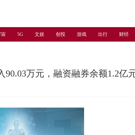
宇宙
5G
文娱
创投
游戏
出行
财经
90.03万元，融资融券余额1.2亿