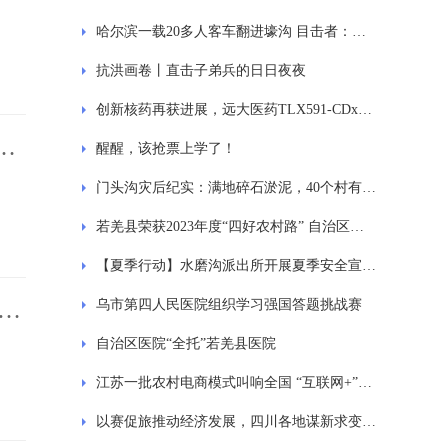
哈尔滨一载20多人客车翻进壕沟 目击者：与三轮车碰撞
抗洪画卷丨直击子弟兵的日日夜夜
创新核药再获进展，远大医药TLX591-CDx国内III期临床完成首例患者入组给药，海外上市一年累计销售超17亿人民币
9
醒醒，该抢票上学了！
门头沟灾后纪实：满地碎石淤泥，40个村有序重建
若羌县荣获2023年度“四好农村路” 自治区示范县称号
【夏季行动】水磨沟派出所开展夏季安全宣传系列活动
技
乌市第四人民医院组织学习强国答题挑战赛
自治区医院“全托”若羌县医院
江苏一批农村电商模式叫响全国 “互联网+”农产品出村进城火
以赛促旅推动经济发展，四川各地谋新求变争当“显眼包”