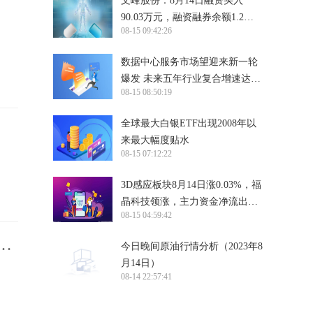
文峰股份：8月14日融资买入
90.03万元，融资融券余额1.2亿
08-15 09:42:26
元
数据中心服务市场望迎来新一轮
爆发 未来五年行业复合增速达
08-15 08:50:19
18.9%
全球最大白银ETF出现2008年以
来最大幅度贴水
08-15 07:12:22
3D感应板块8月14日涨0.03%，福
晶科技领涨，主力资金净流出
08-15 04:59:42
3.09亿元
魔
今日晚间原油行情分析（2023年8
月14日）
08-14 22:57:41