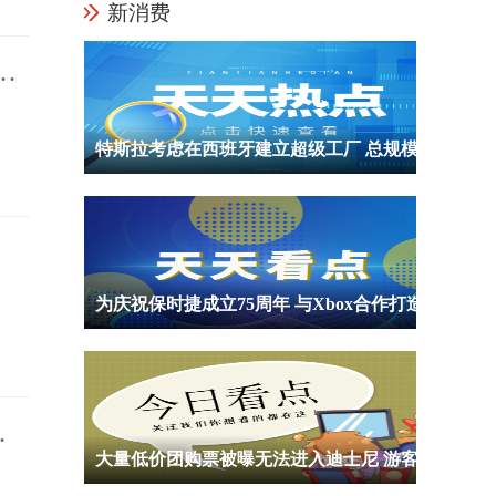
新消费
家
特斯拉考虑在西班牙建立超级工厂 总规模或达到45亿欧元
为庆祝保时捷成立75周年 与Xbox合作打造限定主机和手柄遭网友吐槽丑
利
大量低价团购票被曝无法进入迪士尼 游客聚集在乐园门口排队等候