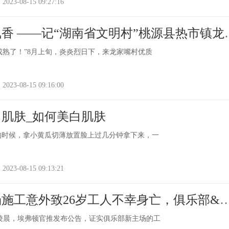
-08-15 09:27:16
香 ——记“湖南省文明村”桃源县热市镇龙
成熟了！”8月上旬，炎炎烈日下，来龙家嘴村优质
-08-15 09:16:00
肌肤_如何美白肌肤
觉的时候，拿小黄瓜切薄放置脸上过几分钟拿下来，一
-08-15 09:13:21
施工意外致26岁工人不幸身亡，俱乐部&
天凌晨，埃弗顿官推发布公告，证实俱乐部新主场的工