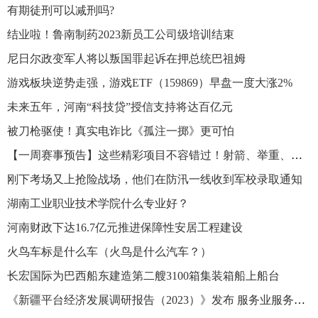
有期徒刑可以减刑吗?
结业啦！鲁南制药2023新员工公司级培训结束
尼日尔政变军人将以叛国罪起诉在押总统巴祖姆
游戏板块逆势走强，游戏ETF（159869）早盘一度大涨2%
未来五年，河南“科技贷”授信支持将达百亿元
被刀枪驱使！真实电诈比《孤注一掷》更可怕
【一周赛事预告】这些精彩项目不容错过！射箭、举重、场地车......
刚下考场又上抢险战场，他们在防汛一线收到军校录取通知
湖南工业职业技术学院什么专业好？
河南财政下达16.7亿元推进保障性安居工程建设
火鸟车标是什么车（火鸟是什么汽车？）
长宏国际为巴西船东建造第二艘3100箱集装箱船上船台
《新疆平台经济发展调研报告（2023）》发布 服务业服务与交易数据居各平台首位