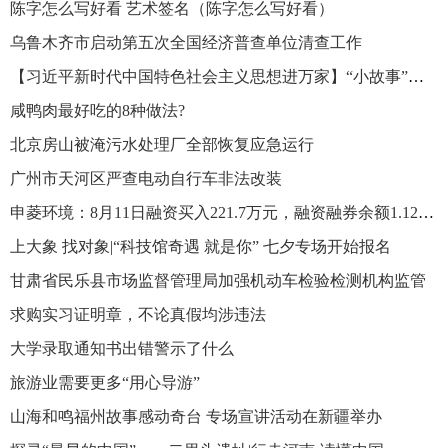
陈字怎么写好看 艺术签名（陈字怎么写好看）
乌鲁木齐市启动第五次全国经济普查单位清查工作
【习近平新时代中国特色社会主义思想进万家】“小故事”讲透“大道理” 推动党的二十大精神入脑入心
咸鸭肉最好吃的8种做法?
北京房山被淹污水处理厂全部恢复应急运行
广州市天河区严查电动自行车非法改装
申菱环境：8月11日融资买入221.7万元，融资融券余额1.12亿元
上大象 找对象|“科技馆奇遇 就是你” 七夕专场开始报名
甘肃省民乐县市场监督管理局加强机动车检验检测机构监管
求购实习证明章，不论真假均涉违法
大学录取通知书出错警示了什么
旅游业需要更多“用心导游”
山海和鸣福州故事感动奇台 专场宣讲活动在新疆举办