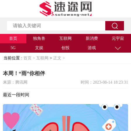
首页
独角兽
互联网
新消费
元宇宙
5G
文娱
创投
游戏
当前位置 :
首页 >
互联网
>
正文 >
本周！“雨”你相伴
来源：腾讯网
时间：2023-08-14 18:23:31
最近一段时间