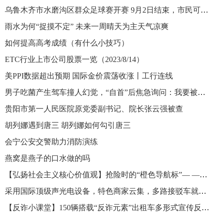
乌鲁木齐市水磨沟区群众足球赛开赛 9月2日结束，市民可免费观赛
雨水为何“捉摸不定” 未来一周晴天为主天气凉爽
如何提高高考成绩（有什么小技巧）
ETC行业上市公司股票一览（2023/8/14）
美PPI数据超出预期 国际金价震荡收涨丨工行连线
男子吃菌产生驾车撞人幻觉，“自首”后焦急询问：我要被关几天？
贵阳市第一人民医院原党委副书记、院长张云强被查
胡列娜遇到唐三 胡列娜如何勾引唐三
会宁公安交警助力消防演练
燕窝是燕子的口水做的吗
【弘扬社会主义核心价值观】抢险时的“橙色导航标”— —记乔尔玛养护站站长吐尔逊江·吐拉洪
采用国际顶级声光电设备，特色商家云集，多路接驳车就位 乌鲁木齐迷笛音乐节服务信息密集发布
【反诈小课堂】150辆搭载“反诈元素”出租车多形式宣传反诈常识 乌鲁木齐市首批反诈宣传出租车发车