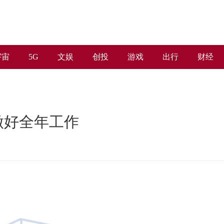
宇宙
5G
文娱
创投
游戏
出行
财经
做好全年工作