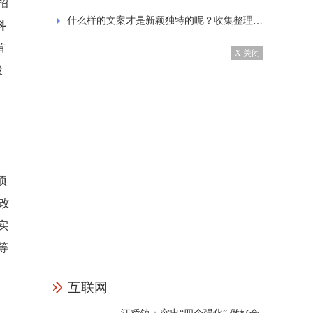
招
什么样的文案才是新颖独特的呢？收集整理的发抖音的经典文案
科
首
X 关闭
投
项
改
实
等
互联网