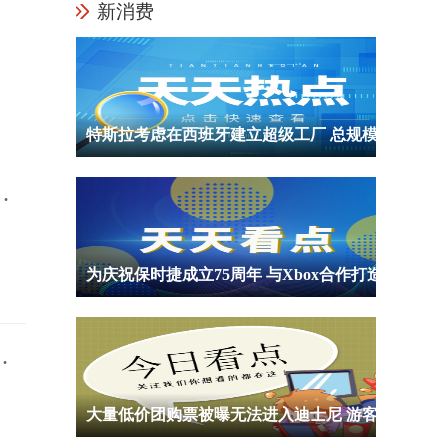
新消费
特斯拉考虑在西班牙建立超级工厂 总规模或达到45亿欧元
底
为庆祝保时捷成立75周年 与Xbox合作打造限定主机和手柄遭网友吐槽丑
珍
大量低价团购票被曝无法进入迪士尼 游客聚集在乐园门口排队等候