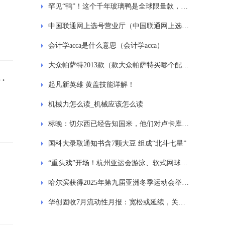
罕见“鸭”！这个千年玻璃鸭是全球限量款，用途仍是个谜
中国联通网上选号营业厅（中国联通网上选号）
会计学acca是什么意思（会计学acca）
大众帕萨特2013款（款大众帕萨特买哪个配置）
援
起凡新英雄 黄盖技能详解！
机械力怎么读_机械应该怎么读
标晚：切尔西已经告知国米，他们对卢卡库的要价为3800万英镑
国科大录取通知书含7颗大豆 组成“北斗七星”
“重头戏”开场！杭州亚运会游泳、软式网球、攀岩项目开启预售
哈尔滨获得2025年第九届亚洲冬季运动会举办权
华创固收7月流动性月报：宽松或延续，关注税期扰动和政策脉冲