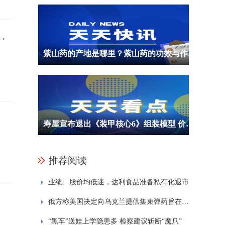
用
紫山药的产地是哪里？紫山药的功效与作用是什么？
寿屋宣布退出《装甲核心6》组装模型 价格等信息暂未公布
推荐阅读
业绩、股价均低迷，达利食品准备私有化退市
俄方称美国决定向乌克兰提供集束弹药旨在延长冲突 乌方对外公布集束弹药使用原则
“黑车”送娃上学隐患多 检察建议斩断“魔爪”