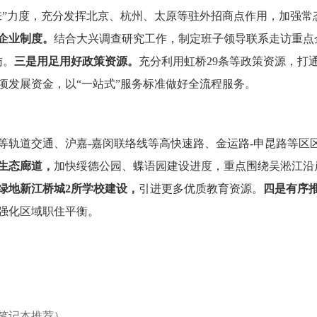
来”力度，充分发挥北京、杭州、太原等驻外招商点作用，加强常
企业制度。
结合大兴调查研究工作，制定班子领导联系走访重点
访。
三是用足用好政策资源。
充分利用虹桥29条等政策资源，打
项发展资金，以“一站式”服务标准做好全流程服务。
等轨道交通、沪嘉-嘉闵联络线等高快速路、金运路-申昆路等区
生态廊道
，
加快绥德公园、蝶语园建设进度，重点围绕吴淞江沿
绿地新江桥城2所学校建设
，
引进更多优质教育资源。
四是有序
强化区域职住平衡。
l笔记本推荐）