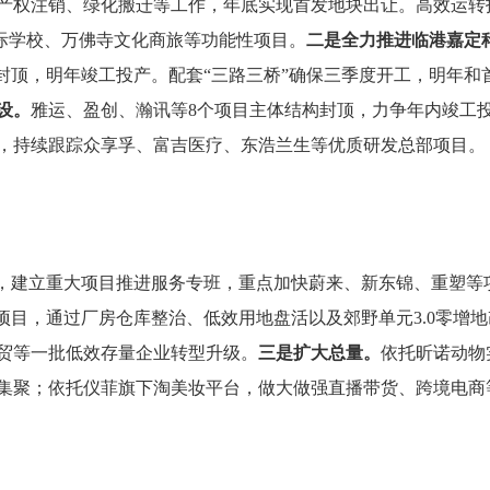
产权注销、绿化搬迁等工作，年底实现首发地块出让。高效运转
国际学校、万佛寺文化商旅等功能性项目。
二是全力推进临港嘉定
封顶，明年竣工投产。配套“三路三桥”确保三季度开工，明年和
设。
雅运、盈创、瀚讯等8个项目主体结构封顶，力争年内竣工
，持续跟踪众享孚、富吉医疗、东浩兰生等优质研发总部项目。
目，建立重大项目推进服务专班，重点加快蔚来、新东锦、重塑等
”项目，通过厂房仓库整治、低效用地盘活以及郊野单元3.0零增地
贸等一批低效存量企业转型升级。
三是扩大总量
。
依托昕诺动物
集聚；依托仪菲旗下淘美妆平台，做大做强直播带货、跨境电商