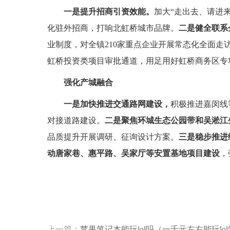
一是提升招商引资效能。
加大“走出去、请进
化驻外招商，打响北虹桥城市品牌。
二是健全联系
业制度，对全镇210家重点企业开展常态化全面走
虹桥投资类项目审批通道，用足用好虹桥商务区专
强化产城融合
一是加快推进交通路网建设
，
积极推进嘉闵线
对接道路建设。
二是聚焦环城生态公园带和吴淞江
品质提升开展调研、征询设计方案。
三是稳步推进
动唐家巷、惠平路、吴家厅等安置基地项目建设
，
标签：
上一篇：
苹果笔记本能玩lol吗（一千元左右能玩lo