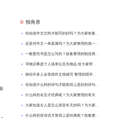
独角兽
你知道作文怎样才能写的好吗？为大家收集的一日游作文
还是对作文一筹莫展吗？为大家整理的第一次的作文
一般委托书是怎么写的？收集整理的制造商授权委托书范文
寻物启事是个人或单位丢失物品 给大家带来的寻物启事的范文格式通用7篇
相信许多人会觉得作文很难写 整理的国学经典诵读作文
你知道什么样的诗句才能算得上是好的诗句吗？为大家整理的西湖的诗句大全
新
什么样的名言才经典呢？为大家整理的有关劳动的名言
。
大家知道古人是怎么形容冬天的吗？为大家分享关于冬天的古诗
什么样的宣传语才算得上是经典呢？收集整理的保护环境标语宣传语精选230句