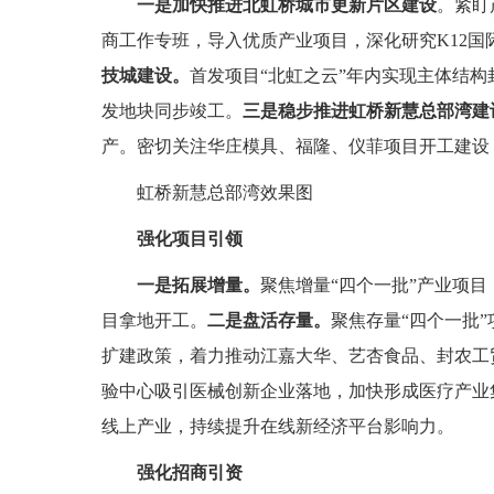
一是加快推进北虹桥城市更新片区建设
。紧盯
商工作专班，导入优质产业项目，深化研究K12
技城建设。
首发项目“北虹之云”年内实现主体结构
发地块同步竣工。
三是稳步推进虹桥新慧总部湾建
产。密切关注华庄模具、福隆、仪菲项目开工建设
虹桥新慧总部湾效果图
强化项目引领
一是拓展增量
。
聚焦增量“四个一批”产业项
目拿地开工。
二是盘活存量
。
聚焦存量“四个一批
扩建政策，着力推动江嘉大华、艺杏食品、封农工
验中心吸引医械创新企业落地，加快形成医疗产业
线上产业，持续提升在线新经济平台影响力。
强化招商引资