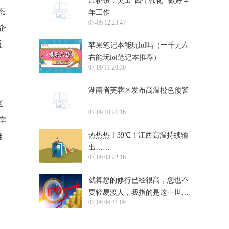
江桥镇：突出“四个强化” 做好全
态
年工作
07-09 12:23:47
企
通
苹果笔记本能玩lol吗（一千元左
右能玩lol笔记本推荐）
07-09 11:20:30
湖南省芙蓉区发布高温橙色预警
区
07-09 10:21:16
岸
热热热！39℃！江西高温持续输
推
出……
07-09 08:22:16
就算您的修行已经很高，您也不
要轻易渡人，我指的是这一世所
07-09 06:41:09
有人