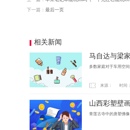
下一篇：
最后一页
相关新闻
马自达与梁家
行不行！
多数家庭对于车用空间
来源： 时间：2023
山西彩塑壁画
品“走出深闺
青莲古寺中的唐塑佛像