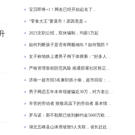
宝贝即将+1！网友已经开始起名了…
“零食大王”要退市！原因竟是→
升
2023文职公招，双休编制，均薪1万起
如何判断孩子是否有网瘾倾向？如何预防？
女子称地铁上遭男子掏下体猥亵：“好多人都看见了”
严格管理靠前防范风险 南通部署社区矫正和安置帮教工作
济南一超市招3名兼职抓小偷，超市回应：已招满，发现小偷报告情况即可
男子网恋五年未奔现被骗近30万，对方老公：搞不明白怎么会给她这么多钱
辛苦的劳动者 致敬高温下的劳动者 基本情况讲解
罗马诺：那不勒斯已收到解约金5000万欧 拜仁即将官宣签下金玟哉
湖北五峰县山体滑坡致9人失联，省长赶赴现场指导组织救援