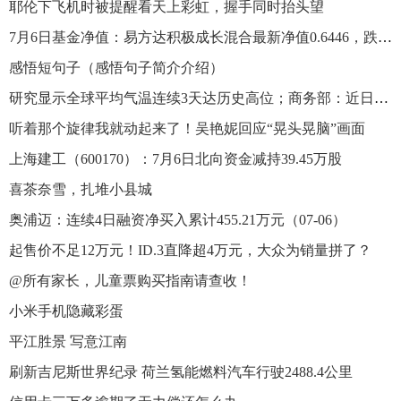
耶伦下飞机时被提醒看天上彩虹，握手同时抬头望
7月6日基金净值：易方达积极成长混合最新净值0.6446，跌1.27%
感悟短句子（感悟句子简介介绍）
研究显示全球平均气温连续3天达历史高位；商务部：近日将印发促进家居消费政策文件
听着那个旋律我就动起来了！吴艳妮回应“晃头晃脑”画面
上海建工（600170）：7月6日北向资金减持39.45万股
喜茶奈雪，扎堆小县城
奥浦迈：连续4日融资净买入累计455.21万元（07-06）
起售价不足12万元！ID.3直降超4万元，大众为销量拼了？
@所有家长，儿童票购买指南请查收！
小米手机隐藏彩蛋
平江胜景 写意江南
刷新吉尼斯世界纪录 荷兰氢能燃料汽车行驶2488.4公里