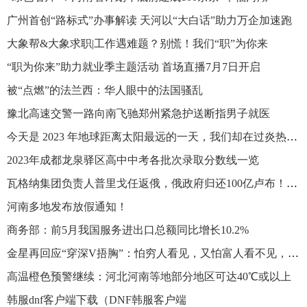
广州首创“路标式”办事解读 天河以“大白话”助力万企加速跑
大象帮&大象求职|工作遇难题？别慌！我们“职”为你来
“职为你来”助力就业季主题活动 首场直播7月7日开启
被“点燃”的法兰西：华人眼中的法国骚乱
豫北高速交警一路向南飞驰郑州紧急护送断指男子就医
今天是 2023 年地球距离太阳最远的一天，我们却在过炎热的夏天
2023年成都龙泉驿区高中中考各批次录取分数线一览
瓦格纳集团负责人普里戈任返俄，俄政府归还100亿卢布！瓦格纳仍在俄征兵，月薪24万卢布合约6个月
河南多地发布放假通知！
商务部：前5月我国服务进出口总额同比增长10.2%
金星再回应“穿深V捂胸”：怕穷人看见，又怕富人看不见，多做作呀！
高温橙色预警继续：河北河南等地部分地区可达40℃或以上
韩服dnf客户端下载（DNF韩服客户端