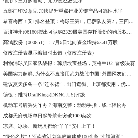
信用卡三万多逾期了无力偿还怎么办
五部门印发意见 加快提升重点行业关键产品可靠性水平
恭喜梅西！又1排名登顶：梅球王第1，巴萨队友第2，三四名太意外
百济神州(06160)授出可认购2329股美国存托股份的购股权及6.02万股美国存托股份的受限制股份单位
高鸿股份（000851）：7月6日北向资金增持63.41万股
修改注册表显示编辑时出错（修改注册表）
利物浦球员国家队战报：琼斯埃宝登场，英格兰U21晋级决赛
美国实力超群, 为什么不直接用武力战胜中国! 外国网友们吵翻
建议夏天多备一条“连衣裙”，出门逛街、上班都实用，优雅又高级
德银：维持DraftKings(DKNG.US)评级
机动车号牌丢失咋办？海南交警：动动手指，线上轻松办
成都天府机场单日起降航班突破1000架次
凉席、冰块、新玩具都给“丫丫”安排上了！
“绿色名片”！河南省计划年底前建成100余条“幸福河湖”