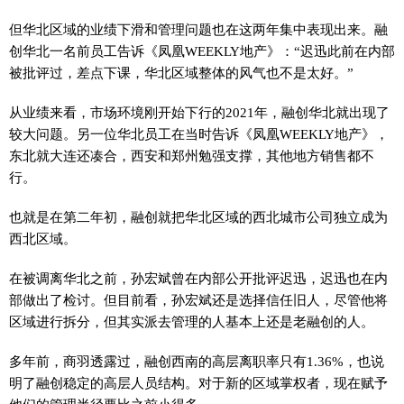
但华北区域的业绩下滑和管理问题也在这两年集中表现出来。融
创华北一名前员工告诉《凤凰WEEKLY地产》：“迟迅此前在内部
被批评过，差点下课，华北区域整体的风气也不是太好。”
从业绩来看，市场环境刚开始下行的2021年，融创华北就出现了
较大问题。另一位华北员工在当时告诉《凤凰WEEKLY地产》，
东北就大连还凑合，西安和郑州勉强支撑，其他地方销售都不
行。
也就是在第二年初，融创就把华北区域的西北城市公司独立成为
西北区域。
在被调离华北之前，孙宏斌曾在内部公开批评迟迅，迟迅也在内
部做出了检讨。但目前看，孙宏斌还是选择信任旧人，尽管他将
区域进行拆分，但其实派去管理的人基本上还是老融创的人。
多年前，商羽透露过，融创西南的高层离职率只有1.36%，也说
明了融创稳定的高层人员结构。对于新的区域掌权者，现在赋予