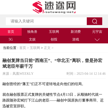
首页
独角兽
互联网
新消费
元宇宙
5G
文娱
创投
游戏
当前位置 :
首页 >
互联网
>
正文 >
融创复牌当日前“西南王”、“华北王”离职，曾是孙宏
斌老臣年薪千万
来源：凤凰WEEKLY
时间：2023-04-14 12:14:46
融创曾经的“藩王”们正不可逆转地走向他们的结局。
就在融创股票正式复牌的关键性节点4月13日，从顺驰时代就一
路跟随孙宏斌打下江山的老臣——融创中国原执行董事商羽、迟
迅被官宣辞职。