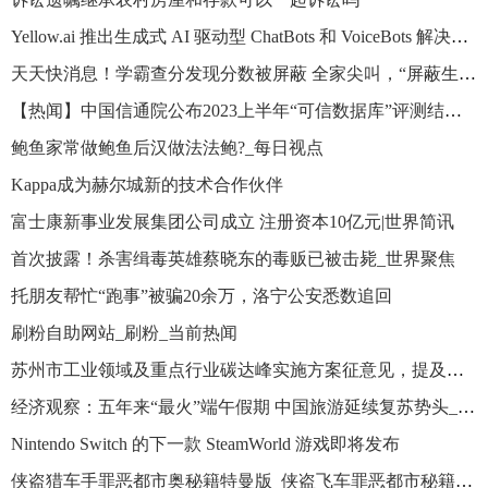
Yellow.ai 推出生成式 AI 驱动型 ChatBots 和 VoiceBots 解决方案 每日资讯
天天快消息！学霸查分发现分数被屏蔽 全家尖叫，“屏蔽生”是什么来头？
【热闻】中国信通院公布2023上半年“可信数据库”评测结果 33款产品通过36项测试
鲍鱼家常做鲍鱼后汉做法法鲍?_每日视点
Kappa成为赫尔城新的技术合作伙伴
富士康新事业发展集团公司成立 注册资本10亿元|世界简讯
首次披露！杀害缉毒英雄蔡晓东的毒贩已被击毙_世界聚焦
托朋友帮忙“跑事”被骗20余万，洛宁公安悉数追回
刷粉自助网站_刷粉_当前热闻
苏州市工业领域及重点行业碳达峰实施方案征意见，提及集成电路产业
经济观察：五年来“最火”端午假期 中国旅游延续复苏势头_今头条
Nintendo Switch 的下一款 SteamWorld 游戏即将发布
侠盗猎车手罪恶都市奥秘籍特曼版_侠盗飞车罪恶都市秘籍召唤奥特曼