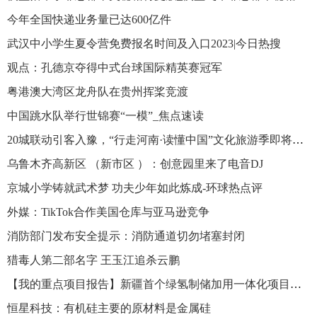
今年全国快递业务量已达600亿件
武汉中小学生夏令营免费报名时间及入口2023|今日热搜
观点：孔德京夺得中式台球国际精英赛冠军
粤港澳大湾区龙舟队在贵州挥桨竞渡
中国跳水队举行世锦赛“一模”_焦点速读
20城联动引客入豫，“行走河南·读懂中国”文化旅游季即将启动
乌鲁木齐高新区 （新市区 ）：创意园里来了电音DJ
京城小学铸就武术梦 功夫少年如此炼成-环球热点评
外媒：TikTok合作美国仓库与亚马逊竞争
消防部门发布安全提示：消防通道切勿堵塞封闭
猎毒人第二部名字 王玉江追杀云鹏
【我的重点项目报告】新疆首个绿氢制储加用一体化项目启动 热点评
恒星科技：有机硅主要的原材料是金属硅