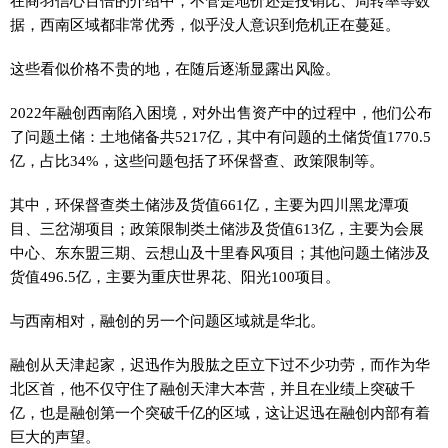
在商羽信心百倍的介绍中，不管是地价还是投销比、周转率等数
据，西南区域都非常优秀，似乎没人意识到危机正在蔓延。
这些看似价格不贵的地，在随后逐渐显露出风险。
2022年融创西南陷入困境，对外出售资产中的过程中，他们公布
了问题土储：土地储备共5217亿，其中有问题的土储货值1770.5
亿，占比34%，这些问题包括了环保督查、政策限制等。
其中，环保督查类土储涉及货值661亿，主要为四川黑龙潭项
目、三岔湖项目；政策限制类土储涉及货值613亿，主要为会展
中心、东东盟三期、云想山及十里春风项目；其他问题土储涉及
货值496.5亿，主要为重庆世界花、阳光100项目。
与西南相对，融创的另一个问题区域就是华北。
融创从天津起家，迟迅作为股肱之臣立下过不少功劳，而作为华
北区首，他不仅守住了融创天津大本营，并且在业绩上突破千
亿，也是融创第一个突破千亿的区域，这让迟迅在融创内部有着
巨大的声望。