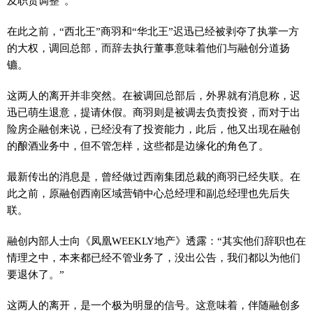
及职责调整”。
在此之前，“西北王”商羽和“华北王”迟迅已经被剥夺了执掌一方
的大权，调回总部，而辞去执行董事意味着他们与融创分道扬
镳。
这两人的离开并非突然。在被调回总部后，外界就有消息称，迟
迅已萌生退意，提请休假。商羽则是被调去负责投资，而对于出
险房企融创来说，已经没有了投资能力，此后，他又出现在融创
的酿酒业务中，但不管怎样，这些都是边缘化的角色了。
最新传出的消息是，曾经做过西南集团总裁的商羽已经失联。在
此之前，原融创西南区域营销中心总经理和副总经理也先后失
联。
融创内部人士向《凤凰WEEKLY地产》透露：“其实他们辞职也在
情理之中，本来都已经不管业务了，没出公告，我们都以为他们
要退休了。”
这两人的离开，是一个极为明显的信号。这意味着，伴随融创多