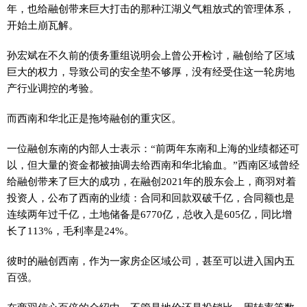
年，也给融创带来巨大打击的那种江湖义气粗放式的管理体系，
开始土崩瓦解。
孙宏斌在不久前的债务重组说明会上曾公开检讨，融创给了区域
巨大的权力，导致公司的安全垫不够厚，没有经受住这一轮房地
产行业调控的考验。
而西南和华北正是拖垮融创的重灾区。
一位融创东南的内部人士表示：“前两年东南和上海的业绩都还可
以，但大量的资金都被抽调去给西南和华北输血。”西南区域曾经
给融创带来了巨大的成功，在融创2021年的股东会上，商羽对着
投资人，公布了西南的业绩：合同和回款双破千亿，合同额也是
连续两年过千亿，土地储备是6770亿，总收入是605亿，同比增
长了113%，毛利率是24%。
彼时的融创西南，作为一家房企区域公司，甚至可以进入国内五
百强。