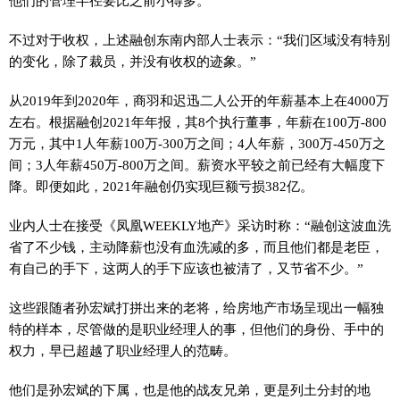
他们的管理半径要比之前小得多。
不过对于收权，上述融创东南内部人士表示：“我们区域没有特别
的变化，除了裁员，并没有收权的迹象。”
从2019年到2020年，商羽和迟迅二人公开的年薪基本上在4000万
左右。根据融创2021年年报，其8个执行董事，年薪在100万-800
万元，其中1人年薪100万-300万之间；4人年薪，300万-450万之
间；3人年薪450万-800万之间。薪资水平较之前已经有大幅度下
降。即便如此，2021年融创仍实现巨额亏损382亿。
业内人士在接受《凤凰WEEKLY地产》采访时称：“融创这波血洗
省了不少钱，主动降薪也没有血洗减的多，而且他们都是老臣，
有自己的手下，这两人的手下应该也被清了，又节省不少。”
这些跟随者孙宏斌打拼出来的老将，给房地产市场呈现出一幅独
特的样本，尽管做的是职业经理人的事，但他们的身份、手中的
权力，早已超越了职业经理人的范畴。
他们是孙宏斌的下属，也是他的战友兄弟，更是列土分封的地