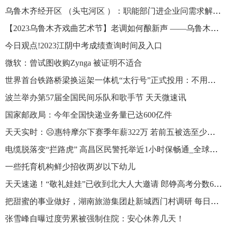
乌鲁木齐经开区 （头屯河区 ）：职能部门进企业问需求解难题
【2023乌鲁木齐戏曲艺术节】老调如何酿新声 ——乌鲁木齐戏曲院团负责人谈传承与创新-环球关注
今日观点!2023江阴中考成绩查询时间及入口
微软：曾试图收购Zynga 被证明不适合
世界首台铁路桥梁换运架一体机“太行号”正式投用：不用断线、停运了 今日看点
波兰举办第57届全国民间乐队和歌手节 天天微速讯
国家邮政局：今年全国快递业务量已达600亿件
天天实时：☹️惠特摩尔下赛季年薪322万 若前五被选至少是800万
电缆脱落变“拦路虎” 高昌区民警托举近1小时保畅通_全球热点
一些托育机构鲜少招收两岁以下幼儿
天天速递！“敬礼娃娃”已收到北大人大邀请 郎铮高考分数637分
把甜蜜的事业做好，湖南旅游集团赴新城西门村调研 每日速读
张雪峰自曝过度劳累被强制住院：安心休养几天！