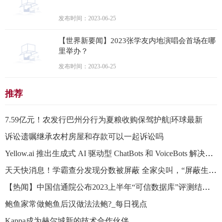
发布时间：2023-06-25
【世界新要闻】2023张学友内地演唱会首场在哪
里举办？
发布时间：2023-06-25
推荐
7.59亿元！农发行巴州分行为夏粮收购保驾护航|环球最新
诉讼遗嘱继承农村房屋和存款可以一起诉讼吗
Yellow.ai 推出生成式 AI 驱动型 ChatBots 和 VoiceBots 解决方案 每日资讯
天天快消息！学霸查分发现分数被屏蔽 全家尖叫，“屏蔽生”是什么来头？
【热闻】中国信通院公布2023上半年“可信数据库”评测结果 33款产品通过36项测试
鲍鱼家常做鲍鱼后汉做法法鲍?_每日视点
Kappa成为赫尔城新的技术合作伙伴