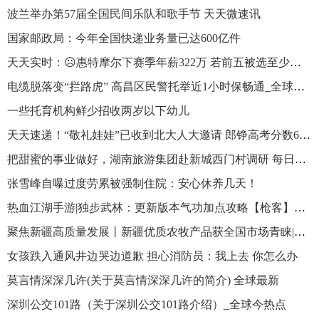
波兰举办第57届全国民间乐队和歌手节 天天微速讯
国家邮政局：今年全国快递业务量已达600亿件
天天实时：☹️惠特摩尔下赛季年薪322万 若前五被选至少是800万
电缆脱落变“拦路虎” 高昌区民警托举近1小时保畅通_全球热点
一些托育机构鲜少招收两岁以下幼儿
天天速递！“敬礼娃娃”已收到北大人大邀请 郎铮高考分数637分
把甜蜜的事业做好，湖南旅游集团赴新城西门村调研 每日速读
张雪峰自曝过度劳累被强制住院：安心休养几天！
热血江湖手游|独步武林：更新版本气功加点攻略【枪客】篇！|时快讯
聚焦新疆高质量发展丨新疆优质农牧产品获全国市场青睐|环球要闻
女孩跌入通风井边哭边道歉 担心消防员：我上去 你怎么办
莫言情深深几许(关于莫言情深深几许的简介) 全球最新
深圳公交101路（关于深圳公交101路介绍）_全球今热点