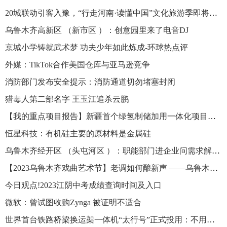
20城联动引客入豫，“行走河南·读懂中国”文化旅游季即将启动
乌鲁木齐高新区 （新市区 ）：创意园里来了电音DJ
京城小学铸就武术梦 功夫少年如此炼成-环球热点评
外媒：TikTok合作美国仓库与亚马逊竞争
消防部门发布安全提示：消防通道切勿堵塞封闭
猎毒人第二部名字 王玉江追杀云鹏
【我的重点项目报告】新疆首个绿氢制储加用一体化项目启动 热点评
恒星科技：有机硅主要的原材料是金属硅
乌鲁木齐经开区 （头屯河区 ）：职能部门进企业问需求解难题
【2023乌鲁木齐戏曲艺术节】老调如何酿新声 ——乌鲁木齐戏曲院团负责人谈传承与创新-环球关注
今日观点!2023江阴中考成绩查询时间及入口
微软：曾试图收购Zynga 被证明不适合
世界首台铁路桥梁换运架一体机“太行号”正式投用：不用断线、停运了 今日看点