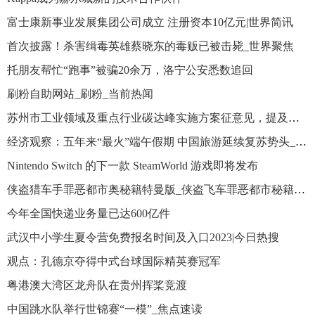
富士康新事业发展集团公司成立 注册资本10亿元|世界简讯
首次披露！杀害缉毒英雄蔡晓东的毒贩已被击毙_世界聚焦
托朋友帮忙“跑事”被骗20余万，洛宁公安悉数追回
刷粉自助网站_刷粉_当前热闻
苏州市工业领域及重点行业碳达峰实施方案征意见，提及集成电路产业
经济观察：五年来“最火”端午假期 中国旅游延续复苏势头_今头条
Nintendo Switch 的下一款 SteamWorld 游戏即将发布
侠盗猎车手罪恶都市奥秘籍特曼版_侠盗飞车罪恶都市秘籍召唤奥特曼
今年全国快递业务量已达600亿件
武汉中小学生夏令营免费报名时间及入口2023|今日热搜
观点：孔德京夺得中式台球国际精英赛冠军
粤港澳大湾区龙舟队在贵州挥桨竞渡
中国跳水队举行世锦赛“一模”_焦点速读